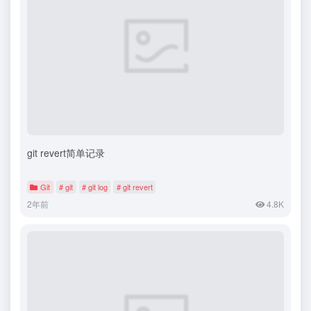
git revert简单记录
Git
# git
# git log
# git revert
2年前
4.8K