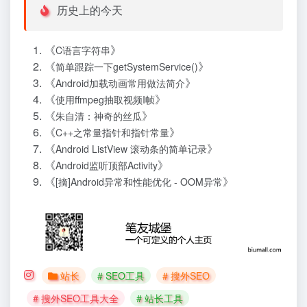
历史上的今天
《
》
C语言字符串
《
》
简单跟踪一下getSystemService()
《
》
Android加载动画常用做法简介
《
》
使用ffmpeg抽取视频I帧
《
》
朱自清：神奇的丝瓜
《
》
C++之常量指针和指针常量
《
》
Android ListView 滚动条的简单记录
《
》
Android监听顶部Activity
《
》
[摘]Android异常和性能优化 - OOM异常
站长
# SEO工具
# 搜外SEO
# 搜外SEO工具大全
# 站长工具