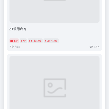
git常用命令
Git
# git
# 极客导航
# 读书导航
7个月前
1.6K