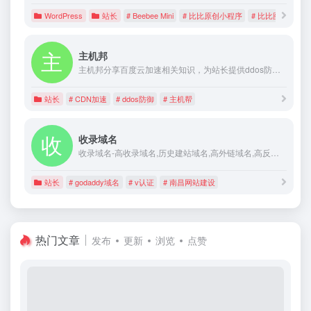
WordPress
站长
# Beebee Mini
# 比比原创小程序
# 比比图文社
主机邦
主机邦分享百度云加速相关知识，为站长提供ddos防御、cc攻击防御服务。我们有百度SSL证书、百度CDN、高防服务器、高防IP、高防CDN等安全产品，发布专业的安全防御教学文章，我们致力于提供前沿的安全防御服务。
站长
# CDN加速
# ddos防御
# 主机帮
收录域名
收录域名-高收录域名,历史建站域名,高外链域名,高反链域名,高pr域名,百度权重域名,godaddy域名,v认证,南昌网站建设
站长
# godaddy域名
# v认证
# 南昌网站建设
热门文章
发布
更新
浏览
点赞