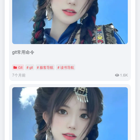
git常用命令
Git
# git
# 极客导航
# 读书导航
7个月前
1.6K