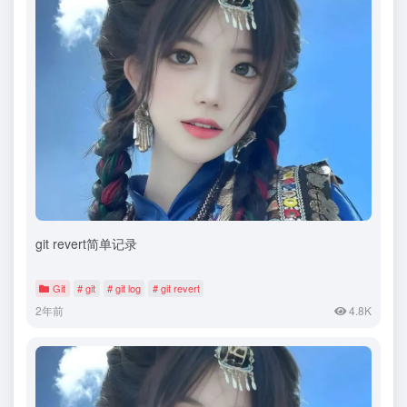
git revert简单记录
Git
# git
# git log
# git revert
2年前
4.8K