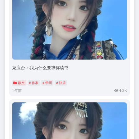
龙应台：我为什么要求你读书
散文
# 作家
# 学历
# 快乐
1年前
4.2K