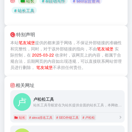
站长
# ai自动写作
# seo综合查询
# 站长工具
特别声明
本站
笔友城堡
提供的
都来源于网络，不保证外部链接的准确性
和完整性，同时，对于该外部链接的指向，不由
笔友城堡
实
际控制，在
2025-03-22
收录时，该网页上的内容，都属于合
规合法，后期网页的内容如出现违规，可以直接联系网站管理
员进行删除，
笔友城堡
不承担任何责任。
相关网址
卢松松工具
站长工具导航皆在为站长提供全面的站长工具，本网收录了互联网各大热门在线站长工具，经常上站长工具可以了解SEO数据变化。还可以检测网站死链接、蜘蛛访问、HTML格式检测、网站速度测试、友情链接检查、网站域名IP查询、PR、权重查询、alexa、whois查询等等。
站长
# alexa排名工具
# SEO外链工具
# 卢松松