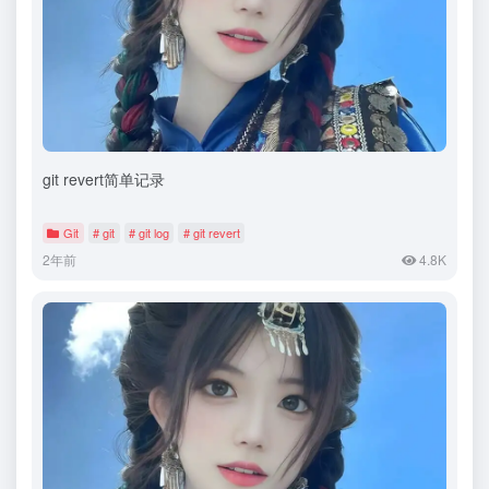
git revert简单记录
Git
# git
# git log
# git revert
2年前
4.8K