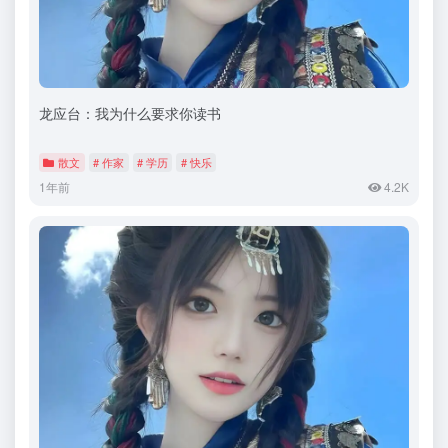
龙应台：我为什么要求你读书
散文
# 作家
# 学历
# 快乐
1年前
4.2K