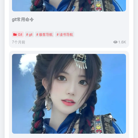
git常用命令
Git
# git
# 极客导航
# 读书导航
7个月前
1.6K