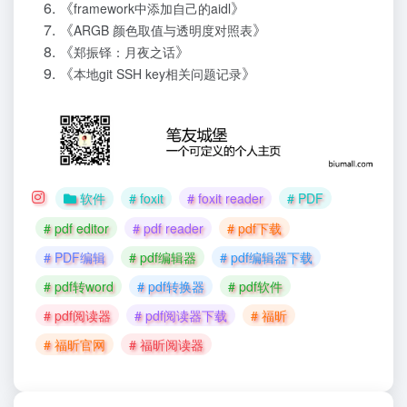
《
》
framework中添加自己的aidl
《
》
ARGB 颜色取值与透明度对照表
《
》
郑振铎：月夜之话
《
》
本地git SSH key相关问题记录
软件
# foxit
# foxit reader
# PDF
# pdf editor
# pdf reader
# pdf下载
# PDF编辑
# pdf编辑器
# pdf编辑器下载
# pdf转word
# pdf转换器
# pdf软件
# pdf阅读器
# pdf阅读器下载
# 福昕
# 福昕官网
# 福昕阅读器