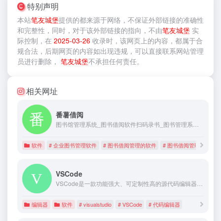
特别声明
本站
笔友城堡
提供的
都来源于网络，不保证外部链接的准确性
和完整性，同时，对于该外部链接的指向，不由
笔友城堡
实
际控制，在
2025-03-26
收录时，该网页上的内容，都属于合
规合法，后期网页的内容如出现违规，可以直接联系网站管理
员进行删除，
笔友城堡
不承担任何责任。
相关网址
番薯借阅
图书馆管理系统_图书借阅软件扫码录书_图书管理系统软件-番薯借阅，番薯借阅隶属于云阁（上海）信息科技有限公司，专注为企业职工书屋、儿童绘本馆、社区书屋等提供专业的图书借阅管理移动端云解决方案。
软件
# 企业图书管理软件
# 图书借阅管理的软件
# 图书借阅管理软件
VSCode
VSCode是一款功能强大、可定制性高的源代码编辑器，适用于各种编程语言和开发场景。它的简单易用和丰富的扩展生态系统使得它成为众多开发者的首选工具之一。
编辑器
软件
# visualstudio
# VSCode
# 代码编辑器