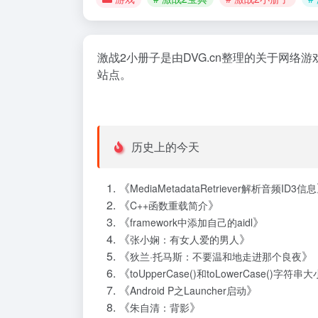
激战2小册子是由DVG.cn整理的关于网
站点。
历史上的今天
《
MediaMetadataRetriever解析音频ID3信息
《
》
C++函数重载简介
《
》
framework中添加自己的aidl
《
》
张小娴：有女人爱的男人
《
》
狄兰·托马斯：不要温和地走进那个良夜
《
toUpperCase()和toLowerCase()字符串
《
》
Android P之Launcher启动
《
》
朱自清：背影