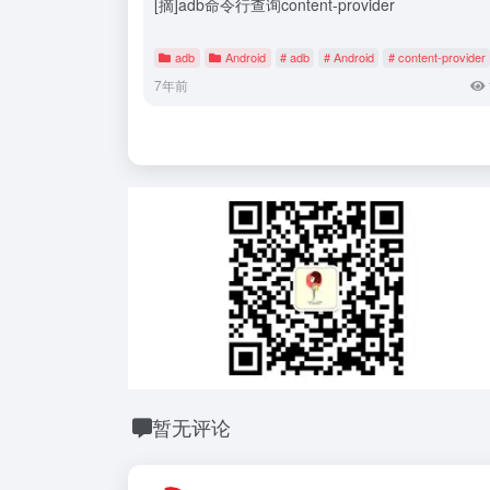
[摘]adb命令行查询content-provider
adb
Android
# adb
# Android
# content-provider
7年前
暂无评论