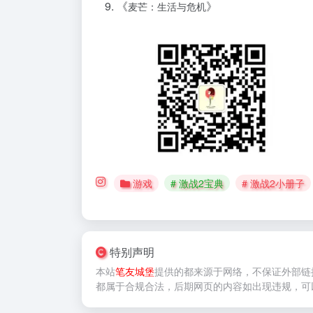
《
》
麦芒：生活与危机
游戏
# 激战2宝典
# 激战2小册子
特别声明
本站
笔友城堡
提供的
都来源于网络，不保证外部链
都属于合规合法，后期网页的内容如出现违规，可