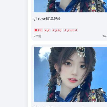
git revert简单记录
Git
# git
# git log
# git revert
2年前