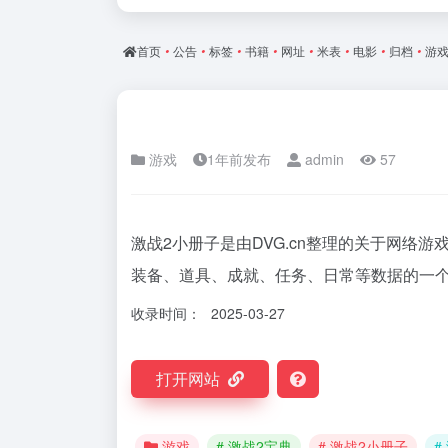
首页
•
公告
•
标签
•
书籍
•
网址
•
米表
•
电影
•
归档
•
游
游戏
1年前发布
admin
57
激战2小册子是由DVG.cn整理的关于网络
装备、道具、成就、任务、日常等数据的一
收录时间：
2025-03-27
打开网站
游戏
# 激战2宝典
# 激战2小册子
#