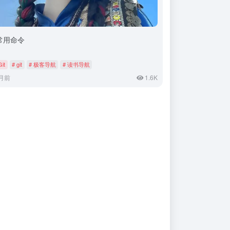
t常用命令
Git
# git
# 极客导航
# 读书导航
月前
1.6K