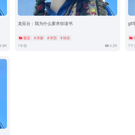
龙应台：我为什么要求你读书
gi
散文
# 作家
# 学历
# 快乐
4.8K
1年前
4.2K
7个