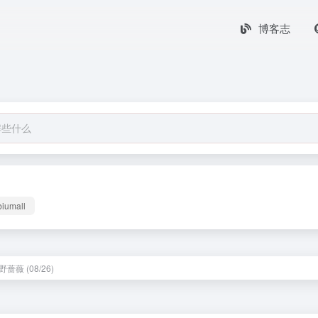
博客志
biumall
蔷薇 (08/26)