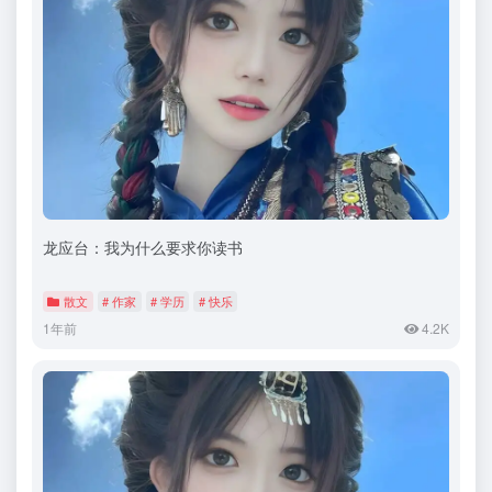
龙应台：我为什么要求你读书
散文
# 作家
# 学历
# 快乐
1年前
4.2K