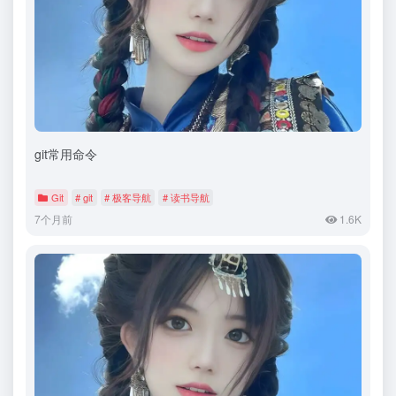
git常用命令
Git
# git
# 极客导航
# 读书导航
7个月前
1.6K