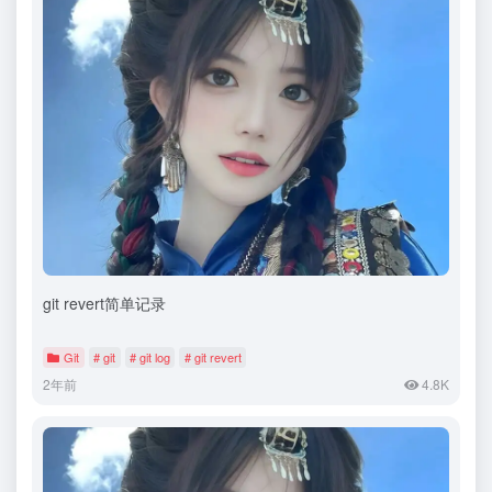
git revert简单记录
Git
# git
# git log
# git revert
2年前
4.8K