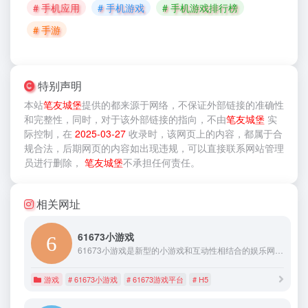
# 手机应用
# 手机游戏
# 手机游戏排行榜
# 手游
特别声明
本站
笔友城堡
提供的
都来源于网络，不保证外部链接的准确性
和完整性，同时，对于该外部链接的指向，不由
笔友城堡
实
际控制，在
2025-03-27
收录时，该网页上的内容，都属于合
规合法，后期网页的内容如出现违规，可以直接联系网站管理
员进行删除，
笔友城堡
不承担任何责任。
相关网址
61673小游戏
61673小游戏是新型的小游戏和互动性相结合的娱乐网站,提供各种休闲类,动作类,益智类,敏捷类,换装类,体育类,儿童类, 战争类,射击类,双人小游戏大全,h5游戏在线玩61673小游戏,快乐从这里开始!
游戏
# 61673小游戏
# 61673游戏平台
# H5