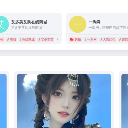
艾多美艾购在线商城
一淘网
艾多美艾购在线商城
动物 技术服务 工业品 医疗器械
购物
# 商城
# 在线商城
# 艾多美艾购
购物
# 一淘网
# 大额红包
# 超