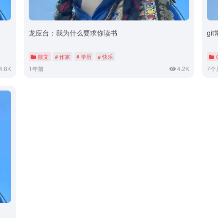
龙应台：我为什么要求你读书
gi
散文
# 作家
# 学历
# 快乐
4.8K
1年前
4.2K
7个