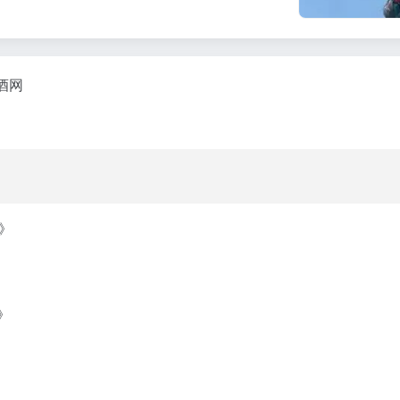
酒网
》
》