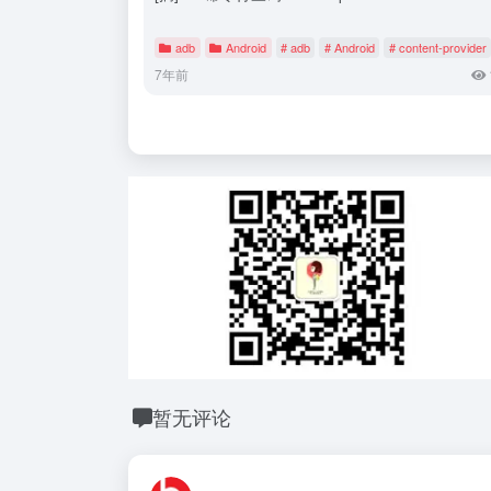
adb
Android
# adb
# Android
# content-provider
7年前
暂无评论