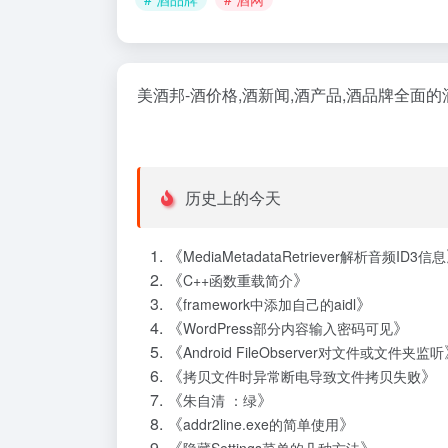
美酒邦-酒价格,酒新闻,酒产品,酒品牌全面的
历史上的今天
《
MediaMetadataRetriever解析音频ID3信息
《
》
C++函数重载简介
《
》
framework中添加自己的aidl
《
》
WordPress部分内容输入密码可见
《
Android FileObserver对文件或文件夹监听
《
》
拷贝文件时异常断电导致文件拷贝失败
《
》
朱自清 ：绿
《
》
addr2line.exe的简单使用
《
》
隐藏Settings菜单的几种方法