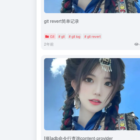
git revert简单记录
Git
# git
# git log
# git revert
2年前
[摘]adb命令行查询content-provider