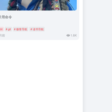
t常用命令
Git
# git
# 极客导航
# 读书导航
月前
1.6K