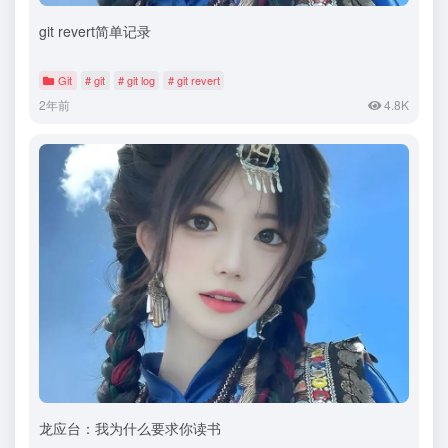
git revert简单记录
Git
# git
# git log
# git revert
2年前
4.8K
龙应台：我为什么要求你读书