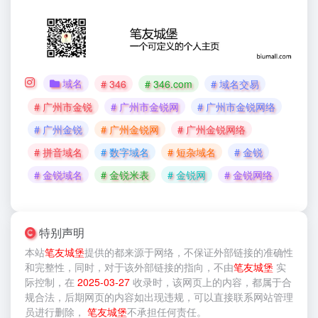
域名
# 346
# 346.com
# 域名交易
# 广州市金锐
# 广州市金锐网
# 广州市金锐网络
# 广州金锐
# 广州金锐网
# 广州金锐网络
# 拼音域名
# 数字域名
# 短杂域名
# 金锐
# 金锐域名
# 金锐米表
# 金锐网
# 金锐网络
特别声明
本站
笔友城堡
提供的
都来源于网络，不保证外部链接的准确性
和完整性，同时，对于该外部链接的指向，不由
笔友城堡
实
际控制，在
2025-03-27
收录时，该网页上的内容，都属于合
规合法，后期网页的内容如出现违规，可以直接联系网站管理
员进行删除，
笔友城堡
不承担任何责任。