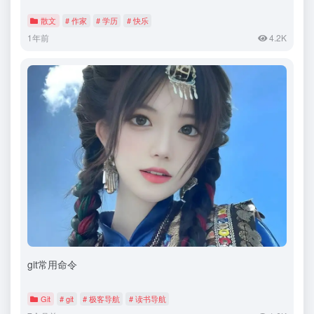
散文
# 作家
# 学历
# 快乐
1年前
4.2K
git常用命令
Git
# git
# 极客导航
# 读书导航