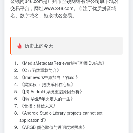
金锐网346.com是广州市金锐网络有限公司旗下域名
交易平台，网址www.346.com。专注于优质拼音域
名、数字域名、短杂域名交易。
历史上的今天
《
》
MediaMetadataRetriever解析音频ID3信息
《
》
C++函数重载简介
《
》
framework中添加自己的aidl
《
》
梁实秋 ：把快乐种在心里
《
》
[摘]Android 系统重启原因分析
《
》
[转]毕业5年决定人的一生
《
》
食指：相信未来
《
Android Studio‘Library projects cannot set
》
applicationId’
《
》
ARGB 颜色取值与透明度对照表