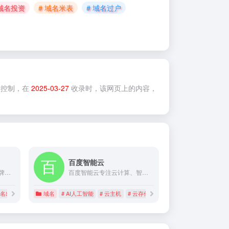
 域名投资
# 域名米表
# 域名过户
控制，在
2025-03-27
收录时，该网页上的内容，
百度智能云
专业从事高端域名转让,品牌域名出售,域名购买简单,域名交易安全,域名价格公道,几千个域名任你选！
百度智能云专注云计算、智能大数据、人工智能服务，提供稳定的云服务器、云主机、云存储、CDN、域名注册、物联网等云服务,支持API对接,快速备案等专业解决方案。
域名出售
域名
# AI人工智能
# 云主机
# 云存储