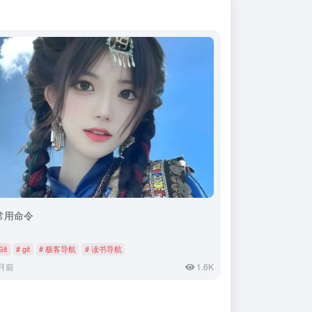
t常用命令
Git
# git
# 极客导航
# 读书导航
月前
1.6K