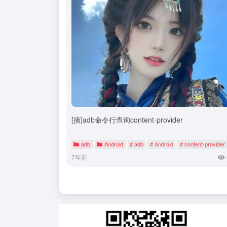
[摘]adb命令行查询content-provider
adb
Android
# adb
# Android
# content-provider
7年前