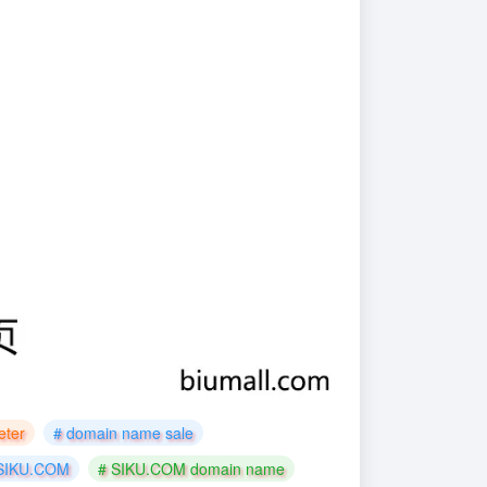
eter
# domain name sale
SIKU.COM
# SIKU.COM domain name