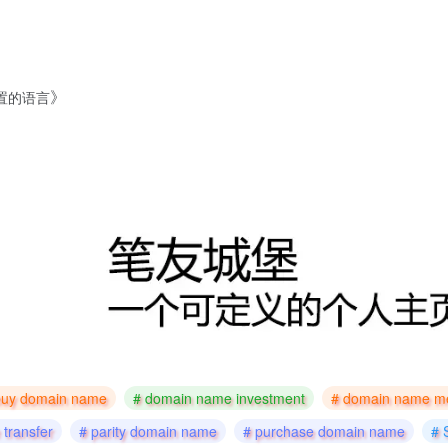
》
设置的语言
buy domain name
# domain name investment
# domain name m
transfer
# parity domain name
# purchase domain name
# 