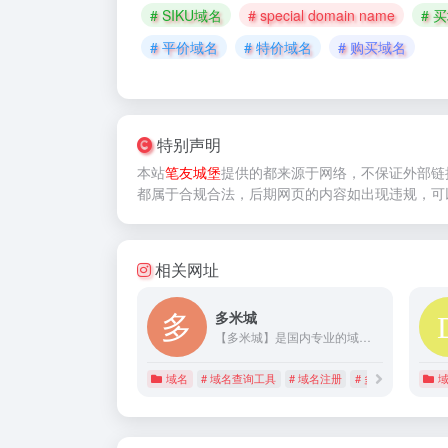
# SIKU域名
# special domain name
# 
# 平价域名
# 特价域名
# 购买域名
特别声明
本站
笔友城堡
提供的
都来源于网络，不保证外部链
都属于合规合法，后期网页的内容如出现违规，可
相关网址
多米城
【多米城】是国内专业的域名抢注服务平台,所有域名支持无条件转出到其他平台,提供微信拦截查询,过期域名查询抢注,域名注册交易,域名解析续费管理等。
域名
# 域名查询工具
# 域名注册
# 多米城