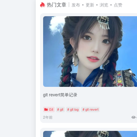
热门文章
发布
更新
浏览
点赞
git revert简单记录
Git
# git
# git log
# git revert
2年前