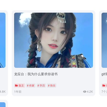
龙应台：我为什么要求你读书
gi
散文
# 作家
# 学历
# 快乐
4.8K
1年前
4.2K
7个