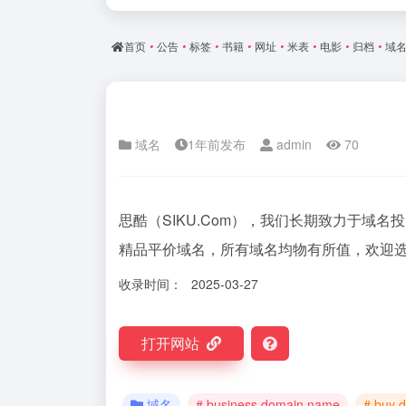
首页
•
公告
•
标签
•
书籍
•
网址
•
米表
•
电影
•
归档
•
域
域名
1年前发布
admin
70
思酷（SIKU.Com），我们长期致力于域
精品平价域名，所有域名均物有所值，欢迎
收录时间：
2025-03-27
打开网站
域名
# business domain name
# buy 