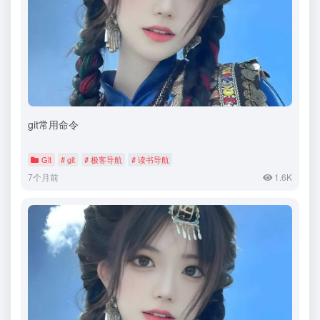
git常用命令
Git
# git
# 极客导航
# 读书导航
7个月前
1.6K