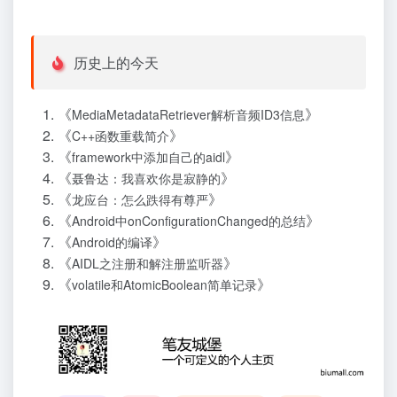
历史上的今天
《
》
MediaMetadataRetriever解析音频ID3信息
《
》
C++函数重载简介
《
》
framework中添加自己的aidl
《
》
聂鲁达：我喜欢你是寂静的
《
》
龙应台：怎么跌得有尊严
《
》
Android中onConfigurationChanged的总结
《
》
Android的编译
《
》
AIDL之注册和解注册监听器
《
》
volatile和AtomicBoolean简单记录