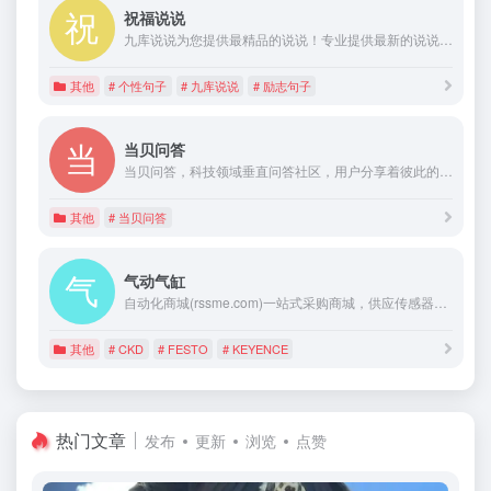
祝福说说
九库说说为您提供最精品的说说！专业提供最新的说说句子大全,包括励志、唯美、心情、个性、经典、搞笑、爱情、说说,语录,句子,短句等等。
其他
# 个性句子
# 九库说说
# 励志句子
当贝问答
当贝问答，科技领域垂直问答社区，用户分享着彼此的知识、经验和见解，共享知识，在这里提问，你将找到满意的答案。
其他
# 当贝问答
气动气缸
自动化商城(rssme.com)一站式采购商城，供应传感器，控制器，气缸，气动阀门等全新正品气动零件，为广大中小工业企业提供优质、低价格和种类齐全的自动化零件。
其他
# CKD
# FESTO
# KEYENCE
热门文章
发布
更新
浏览
点赞