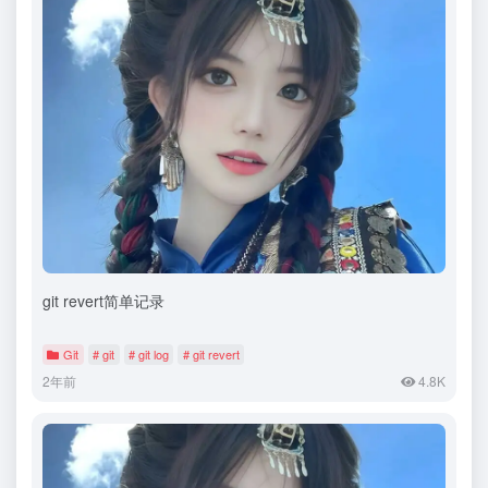
git revert简单记录
Git
# git
# git log
# git revert
2年前
4.8K