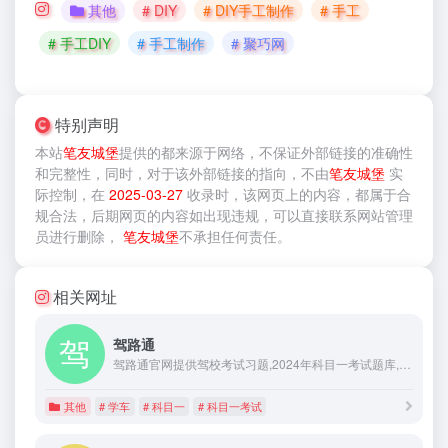
其他
# DIY
# DIY手工制作
# 手工
# 手工DIY
# 手工制作
# 聚巧网
特别声明
本站
笔友城堡
提供的
都来源于网络，不保证外部链接的准确性
和完整性，同时，对于该外部链接的指向，不由
笔友城堡
实
际控制，在
2025-03-27
收录时，该网页上的内容，都属于合
规合法，后期网页的内容如出现违规，可以直接联系网站管理
员进行删除，
笔友城堡
不承担任何责任。
相关网址
驾路通
驾路通官网提供驾校考试习题,2024年科目一考试题库,科目四模拟考试等服务,考驾照选择驾路通,科目一,科目四模拟考试题库更齐全,更精准,轻松助您掌握科一,科四答题技巧
其他
# 学车
# 科目一
# 科目一考试