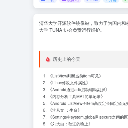
清华大学开源软件镜像站，致力于为国内和校
大学 TUNA 协会负责运行维护。
历史上的今天
《
》
ListView判断当前item可见
《
》
Linux修改文件属性
《
》
Android通过adb启动辅助副屏
《
》
内存分析工具MAT简单记录
《
Android ListView子item高度定长固定
《
》
沈从文 ：生命
《
Settings中system,global和secure之间的
《
》
刘大白：秋江的晚上