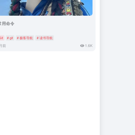
t常用命令
Git
# git
# 极客导航
# 读书导航
月前
1.6K