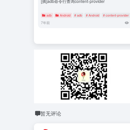
[摘]adb命令行查询content-provider
adb
Android
# adb
# Android
# content-provider
7年前
暂无评论