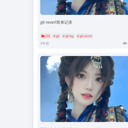
git revert简单记录
Git
# git
# git log
# git revert
2年前