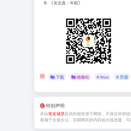
《
》
吴念真：年糕
下载
镜像站
# linux
# 开源
特别声明
本站
笔友城堡
提供的
都来源于网络，不保证外部链
都属于合规合法，后期网页的内容如出现违规，可