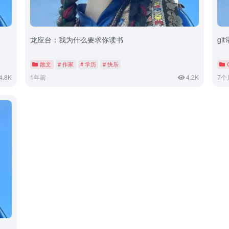
龙应台：我为什么要求你读书
gi
散文
# 作家
# 学历
# 快乐
4.8K
1年前
4.2K
7个