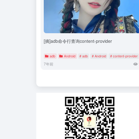
[摘]adb命令行查询content-provider
adb
Android
# adb
# Android
# content-provider
7年前