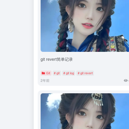
git revert简单记录
Git
# git
# git log
# git revert
2年前