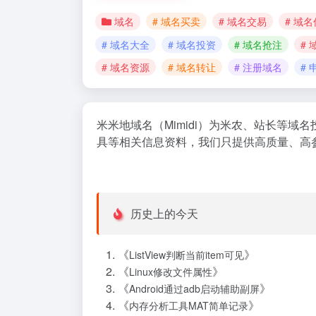
域名
# 域名买卖
# 域名交易
# 域
# 域名大全
# 域名投资
# 域名抢注
#
# 域名资源
# 域名转让
# 注册域名
#
米米地域名（Mimidi）为米农、站长等
具等相关信息资料，我们只提供高质量、高
历史上的今天
《
》
ListView判断当前item可见
《
》
Linux修改文件属性
《
》
Android通过adb启动辅助副屏
《
》
内存分析工具MAT简单记录