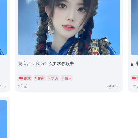
龙应台：我为什么要求你读书
gi
散文
# 作家
# 学历
# 快乐
4.8K
1年前
4.2K
7个