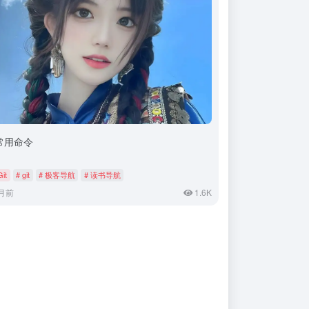
t常用命令
Git
# git
# 极客导航
# 读书导航
月前
1.6K