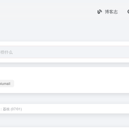
博客志
biumall
荔枝 (07/01)