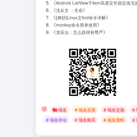
《
Android ListView子item高度定长固定
《
》
沈从文 ：生命
《
》
[摘抄]Linux之find命令详解
《
》
monkey命令简单使用
《
》
龙应台：怎么跌得有尊严
域名
# 域名买卖
# 域名交易
#
# 域名评论
# 域名购买
# 域名资料
#