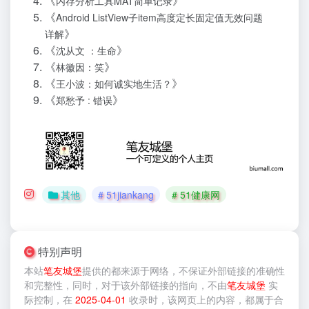
《
》
内存分析工具MAT简单记录
《
Android ListView子item高度定长固定值无效问题
》
详解
《
》
沈从文 ：生命
《
》
林徽因：笑
《
》
王小波：如何诚实地生活？
《
》
郑愁予 : 错误
其他
# 51jiankang
# 51健康网
特别声明
本站
笔友城堡
提供的
都来源于网络，不保证外部链接的准确性
和完整性，同时，对于该外部链接的指向，不由
笔友城堡
实
际控制，在
2025-04-01
收录时，该网页上的内容，都属于合