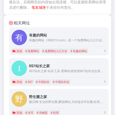
规合法，后期网页的内容如出现违规，可以直接联系网站管理
员进行删除，
笔友城堡
不承担任何责任。
相关网址
有趣的网站
有趣的网站（080210.com）是一个免费网站入口大全！收录有优秀有趣的网站、电影网站、以及各类免费网站、网址提交，并提供网址大全检索搜索功能，分享互联网有趣的网站。
其他
# 免费网站
# 免费网站入口大全
# 有趣的网站
IIS7站长之家
IIS7站长之家-站长工具-爱网站请使用IIS7站长综合查询工具,中国站长【WWW.IIS7.COM】，IIS7站长之家创建于2018年6月3日。我们致力于研发各种类站长、安全运维需求的工具程序，及转发各种行业相关的最新资讯，还有我们认为的重要的相关技术文章，工具收藏等。。。
其他
# IIS7
# 中国站长
# 中国站长站
野生菌之家
菌贝网,专业的野生菌,蘑菇网站,为你提供羊肚菌,松茸,黑松露,鸡枞,竹荪,牛肝菌干巴菌,香菇,灵芝,木耳,金针菇,杏鲍菇,香菇等食用菌的知识,吃法,价格,批发,供求,信息栽培技术等资讯的网站
其他
# 木耳
# 杏鲍菇
# 松茸