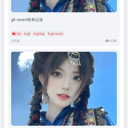
git revert简单记录
Git
# git
# git log
# git revert
2年前
4.8K