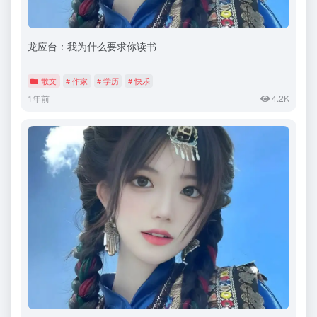
龙应台：我为什么要求你读书
散文
# 作家
# 学历
# 快乐
1年前
4.2K