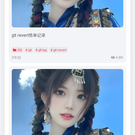
git revert简单记录
Git
# git
# git log
# git revert
2年前
4.8K