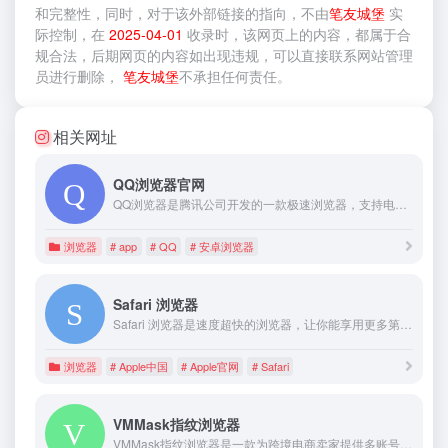
和完整性，同时，对于该外部链接的指向，不由
笔友城堡
实
际控制，在
2025-04-01
收录时，该网页上的内容，都属于合
规合法，后期网页的内容如出现违规，可以直接联系网站管理
员进行删除，
笔友城堡
不承担任何责任。
相关网址
QQ浏览器官网
QQ浏览器是腾讯公司开发的一款极速浏览器，支持电脑，安卓，苹果等多种终端；更快的浏览体验，更安全的浏览保护，全新主页,定制卡片,个性皮肤,兴趣世界，大有可玩。
浏览器
# app
# QQ
# 安卓浏览器
Safari 浏览器
Safari 浏览器是速度超快的浏览器，让你能享用更多第三方扩展、强大的隐私保护功能以及行业领先的电池续航。
浏览器
# Apple中国
# Apple官网
# Safari
VMMask指纹浏览器
VMMask指纹浏览器是一款为跨境电商卖家提供多账号营销管理专用的防关联指纹浏览器,通过指纹浏览器技术,创建多个独立浏览器环境,防止跨境电商多账号的关联,可以用于亚马逊防关联,ebay防关联,facebook多账号养号防关联等,致力于为跨境卖家多账号提供安全保障,提升企业工作效率。