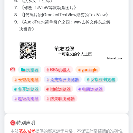
《
》
沈从文 ：生命
《
》
修改ListVieW等滚动条图片
《
》
[代码片段]GradientTextView渐变的TextView
《
AudioTrack简单简介之四：wav去掉文件头之解
》
决爆音
浏览器
# RPA机器人
# yunlogin
# 云登浏览器
# 免费指纹浏览器
# 反指纹浏览器
# 多开浏览器
# 指纹浏览器
# 电商浏览器
# 超级浏览器
# 防关联浏览器
特别声明
本站
笔友城堡
提供的
都来源于网络，不保证外部链接的准确性