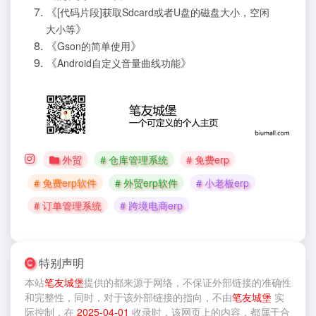
《
[代码片段]获取Sdcard或者U盘的磁盘大小，空闲
》
大小等
《
》
Gson的简单使用
《
》
Android自定义音量曲线功能
外贸
# 仓库管理系统
# 免费erp
# 免费erp软件
# 外贸erp软件
# 小老板erp
# 订单管理系统
# 跨境电商erp
特别声明
本站
笔友城堡
提供的
都来源于网络，不保证外部链接的准确性
和完整性，同时，对于该外部链接的指向，不由
笔友城堡
实
际控制，在
2025-04-01
收录时，该网页上的内容，都属于合