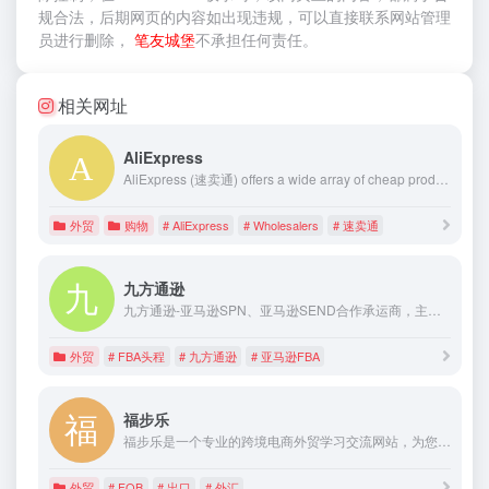
规合法，后期网页的内容如出现违规，可以直接联系网站管理
员进行删除，
笔友城堡
不承担任何责任。
相关网址
AliExpress
AliExpress (速卖通) offers a wide array of cheap products. Buy Products Online from China Wholesalers at Aliexpress.com
外贸
购物
# AliExpress
# Wholesalers
# 速卖通
九方通逊
九方通逊-亚马逊SPN、亚马逊SEND合作承运商，主要为跨境电商卖家提供头程物流及海外仓服务，物流产品包括空运专线、海运专线、中欧卡车、美森快船、FBA头程等，物流线路覆盖美国、加拿大、英国、德国、法国、意大利等欧美国家
外贸
# FBA头程
# 九方通逊
# 亚马逊FBA
福步乐
福步乐是一个专业的跨境电商外贸学习交流网站，为您提供外贸基础知识，经验分享，报关，清关，结汇，船运等对外贸易资讯。
外贸
# FOB
# 出口
# 外汇