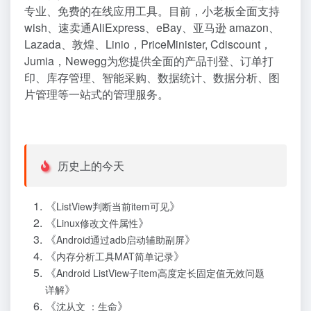
专业、免费的在线应用工具。目前，小老板全面支持
wish、速卖通AliExpress、eBay、亚马逊 amazon、
Lazada、敦煌、Linio，PriceMinister, Cdiscount，
Jumia，Newegg为您提供全面的产品刊登、订单打
印、库存管理、智能采购、数据统计、数据分析、图
片管理等一站式的管理服务。
历史上的今天
《
》
ListView判断当前item可见
《
》
Linux修改文件属性
《
》
Android通过adb启动辅助副屏
《
》
内存分析工具MAT简单记录
《
Android ListView子item高度定长固定值无效问题
》
详解
《
》
沈从文 ：生命