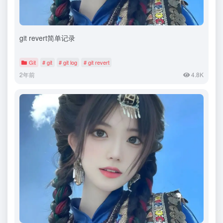
git revert简单记录
Git
# git
# git log
# git revert
2年前
4.8K