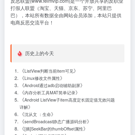
反恶联盟(www.felmvip.com)是一个开放共享的反职业
打假人联盟（淘宝、天猫、京东、苏宁、阿里巴
巴），本站所有数据全由网站会员添加，本站只提供
电商反恶交流平台！
历史上的今天
《
》
ListView判断当前item可见
《
》
Linux修改文件属性
《
》
Android通过adb启动辅助副屏
《
》
内存分析工具MAT简单记录
《
Android ListView子item高度定长固定值无效问题
》
详解
《
》
沈从文 ：生命
《
》
sendBroadcast静态广播源码分析
《
》
[摘]SeekBar的thumbOffset属性