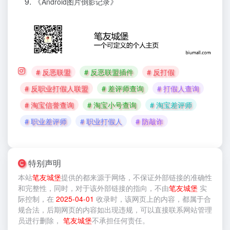
《
》
Android图片倒影记录
# 反恶联盟
# 反恶联盟插件
# 反打假
# 反职业打假人联盟
# 差评师查询
# 打假人查询
# 淘宝信誉查询
# 淘宝小号查询
# 淘宝差评师
# 职业差评师
# 职业打假人
# 防敲诈
特别声明
本站
笔友城堡
提供的
都来源于网络，不保证外部链接的准确性
和完整性，同时，对于该外部链接的指向，不由
笔友城堡
实
际控制，在
2025-04-01
收录时，该网页上的内容，都属于合
规合法，后期网页的内容如出现违规，可以直接联系网站管理
员进行删除，
笔友城堡
不承担任何责任。