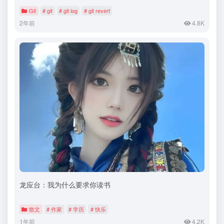
Git
# git
# git log
# git revert
2年前
4.8K
龙应台：我为什么要求你读书
散文
# 作家
# 学历
# 快乐
1年前
4.2K