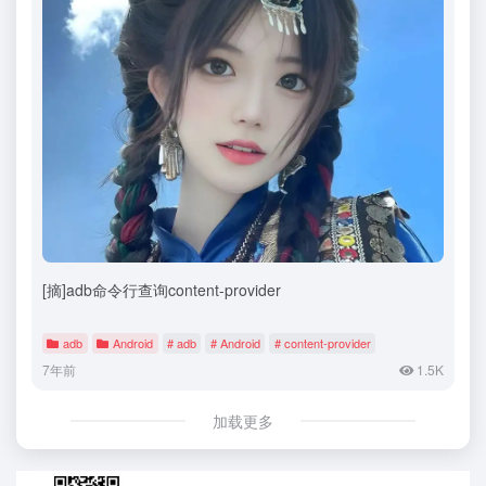
[摘]adb命令行查询content-provider
adb
Android
# adb
# Android
# content-provider
7年前
1.5K
加载更多