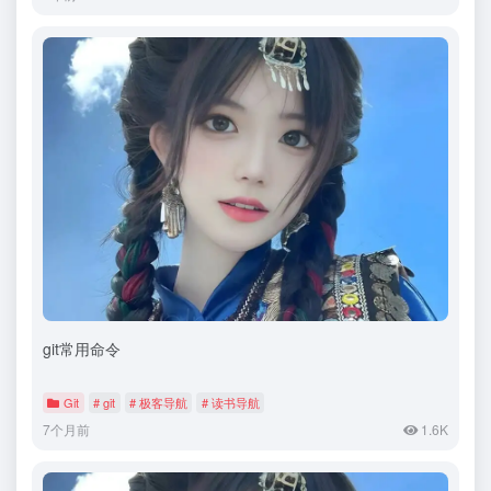
git常用命令
Git
# git
# 极客导航
# 读书导航
7个月前
1.6K