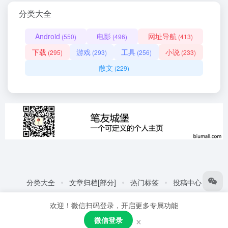
分类大全
Android
电影
网址导航
(550)
(496)
(413)
下载
游戏
工具
小说
(295)
(293)
(256)
(233)
散文
(229)
分类大全
文章归档[部分]
热门标签
投稿中心
友情链接:
自动化商城
热门标签
更多链接
欢迎！微信扫码登录，开启更多专属功能
Copyright © 2026
笔友城堡 - 阅读是一种生活方式
赣ICP备
×
微信登录
2021001387号
粤公网安备44030002005109号