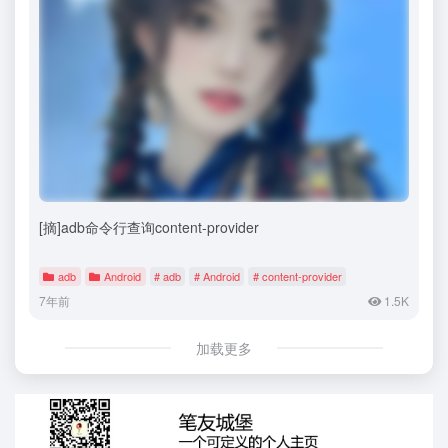
[摘]adb命令行查询content-provider
adb
Android
# adb
# Android
# content-provider
7年前
1.5K
加载更多