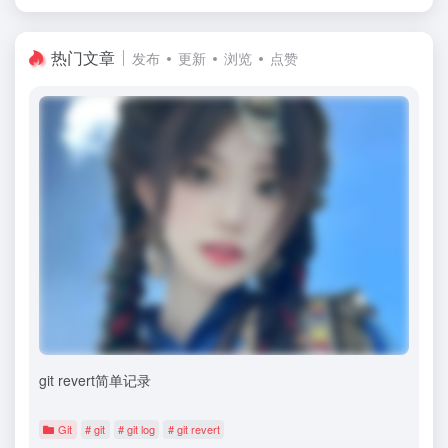
热门文章
发布
更新
浏览
点赞
git revert简单记录
Git
# git
# git log
# git revert