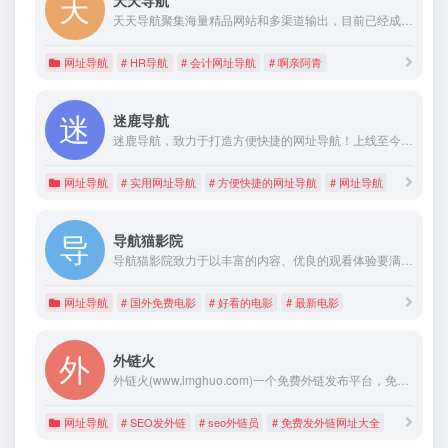
天天导航
天天导航聚集海量精品网站和多渠道输出，目前已经成长为国内极具人气的网址导航，拥有众多曝光量，口碑优良，全媒体覆盖。与传统互联网公司不同，我们除了提供行业内优质的IT网址，更在公司的各个岗位均提供了相关网址推荐（如：行政、人事、财务、IT、运营、办公效率工具等）。
网址导航
# HR导航
# 会计网址导航
# 啊亲阿青
迷鹿导航
迷鹿导航，致力于打造方便快捷的网址导航！上线至今，一直为用户提供便捷访问常用网站的功能，帮助用户快速找到所需的资源。
网址导航
# 实用网址导航
# 方便快捷的网址导航
# 网址导航
导航猫影院
导航猫影院致力于以丰富的内容、优良的观看体验要满足用户在线观看视频的需求，本站提供又新又热的电影、电视剧、动漫、综艺、游戏、娱乐视频在线观看综合影视尽在导航猫影院。
网址导航
# 国外免费电影
# 好看的电影
# 最新电影
外链火
外链火(www.imghuo.com)一个免费外链发布平台，免费帮助各大站长进行流量互增，提高您的网站权重，增加反向外链与收录~
网址导航
# SEO发外链
# seo外链员
# 免费发外链网址大全