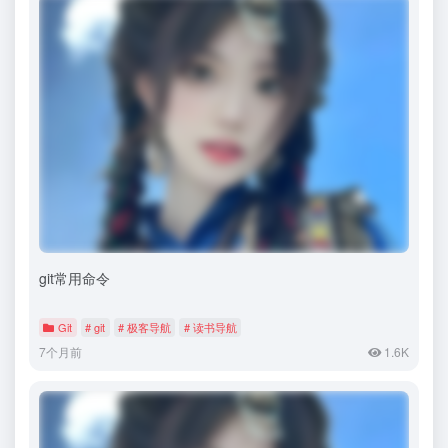
git常用命令
Git
# git
# 极客导航
# 读书导航
7个月前
1.6K