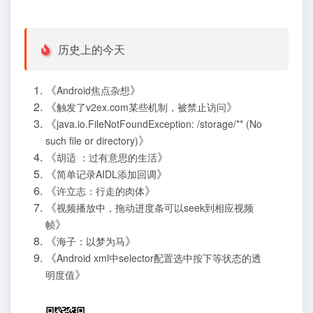
历史上的今天
《
》
Android焦点杂想
《
》
触发了v2ex.com某些机制，被禁止访问
《
java.io.FileNotFoundException: /storage/** (No
》
such file or directory)
《
》
胡适 ：过有意思的生活
《
》
简单记录AIDL添加回调
《
》
许立志：行走的肉体
《
视频播放中，拖动进度条可以seek到相应视频
》
帧
《
》
海子：以梦为马
《
Android xml中selector配置选中按下等状态的透
》
明度值