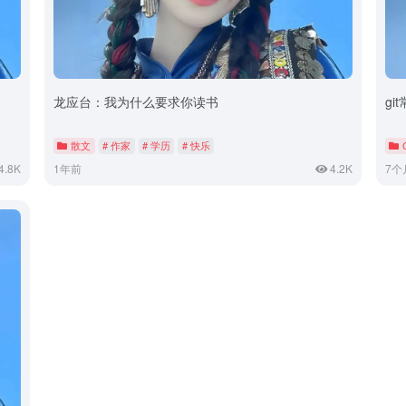
龙应台：我为什么要求你读书
gi
散文
# 作家
# 学历
# 快乐
4.8K
1年前
4.2K
7个