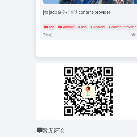
[摘]adb命令行查询content-provider
adb
Android
# adb
# Android
# content-provider
7年前
暂无评论