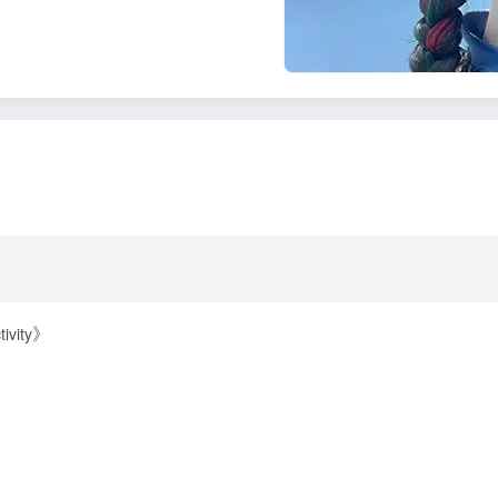
》
ity