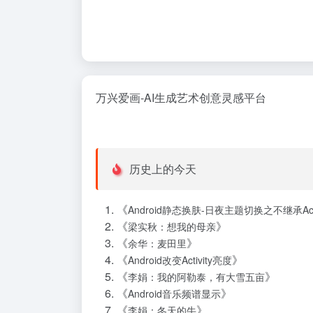
万兴爱画-AI生成艺术创意灵感平台
历史上的今天
《
Android静态换肤-日夜主题切换之不继承Activ
《
》
梁实秋：想我的母亲
《
》
余华：麦田里
《
》
Android改变Activity亮度
《
》
李娟：我的阿勒泰，有大雪五亩
《
》
Android音乐频谱显示
《
》
李娟：冬天的牛