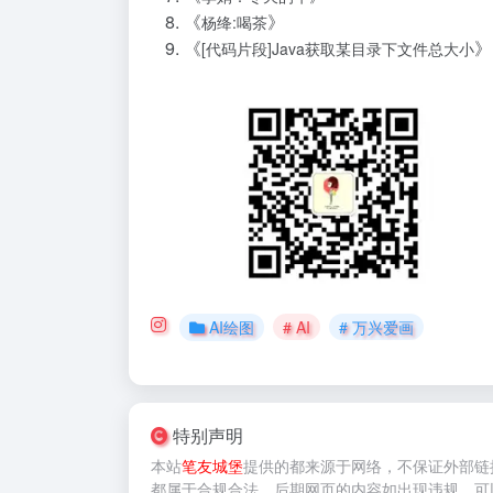
《
》
杨绛:喝茶
《
》
[代码片段]Java获取某目录下文件总大小
AI绘图
# AI
# 万兴爱画
特别声明
本站
笔友城堡
提供的
都来源于网络，不保证外部链
都属于合规合法，后期网页的内容如出现违规，可