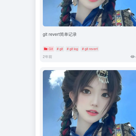
git revert简单记录
Git
# git
# git log
# git revert
2年前