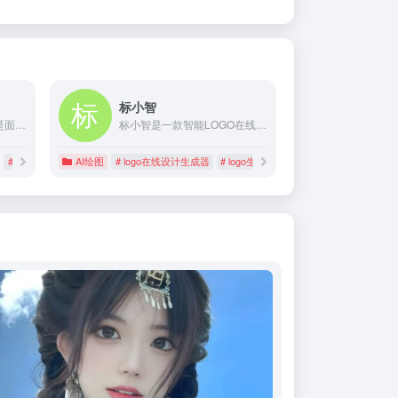
标小智
网易云课堂AI设计工坊，是面向AI绘画设计师的一站式学习、创作、分享、接单平台。这里有：便捷的云端Stable Diffusion工具，免安装部署、笔记本/MAC/平板都可轻松生图；多个专业设计领域的Checkpoint和LoRA风格模型，免下载、一键使用；在线模型训练工具，定制专属人物/风格/IP；以及持续更新的丰富插件。另外，你还可以在这里学习AI设计专业课程，深入掌握AI绘画技能；在社区分享交流AI绘画作品和设计作品集、与同学们一起进步提升；发现兼职接单机会，实现技能变现。
标小智是一款智能LOGO在线设计生成器。只需输入品牌名称就能免费在线生成公司logo设计，商标设计，以及配套企业VI助您打造个性品牌。
# AI视频
AI绘图
# logo在线设计生成器
# logo生成
# logo神器