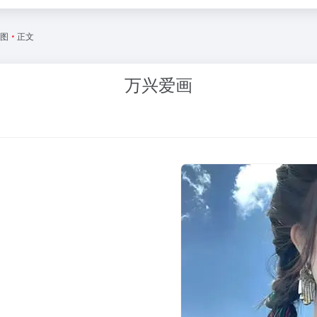
绘图
•
正文
万兴爱画