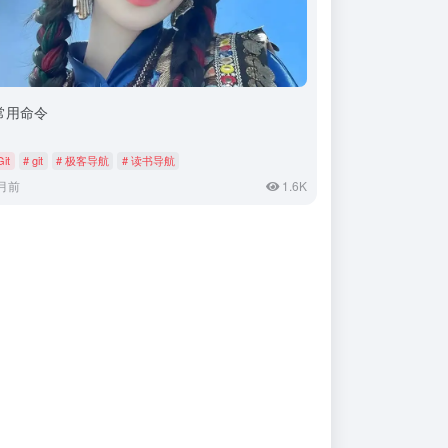
t常用命令
Git
# git
# 极客导航
# 读书导航
月前
1.6K