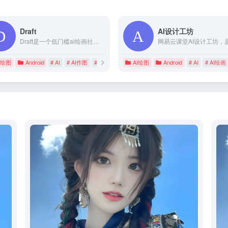
Draft
AI设计工坊
Draft是一个低门槛ai绘画社区，有丰富的社区素材，轻松上手，一键生成，支持图文生成，图片风格居多，可以轻松获得想要的图片，从众多方案中选择灵感！
I脑图
I绘图
Android
# AI
# AI作图
# ai画画discord
AI绘图
Android
# AI
# AI绘画