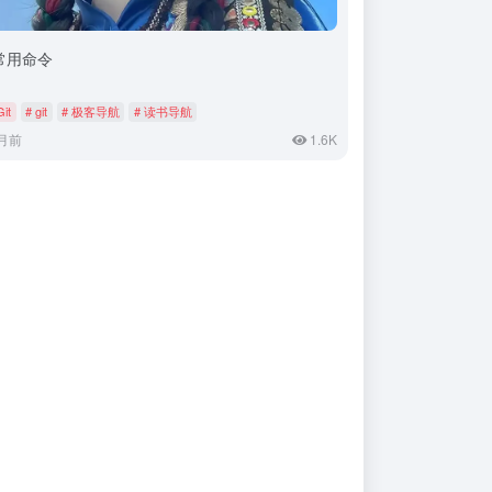
t常用命令
Git
# git
# 极客导航
# 读书导航
月前
1.6K