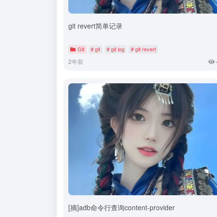
git revert简单记录
Git
# git
# git log
# git revert
2年前
[摘]adb命令行查询content-provider