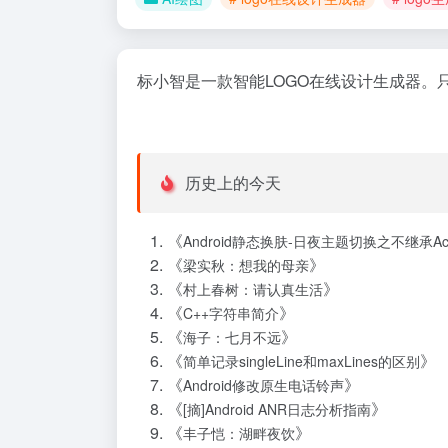
标小智是一款智能LOGO在线设计生成器。
历史上的今天
《
Android静态换肤-日夜主题切换之不继承Activ
《
》
梁实秋：想我的母亲
《
》
村上春树：请认真生活
《
》
C++字符串简介
《
》
海子：七月不远
《
》
简单记录singleLine和maxLines的区别
《
》
Android修改原生电话铃声
《
》
[摘]Android ANR日志分析指南
《
》
丰子恺：湖畔夜饮