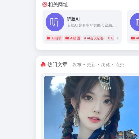
相关网址
听脑AI
听脑AI 是专业的智能会议助手，提供一站式的智能会议服务，语音转文字、视频转文字、录音转文字，会议录音，会议视频，无论是线下会议还是线上视频会议，都可以直接生成会议纪要，会议总结，AI问答，满足多样化的会议需求，提高工作效率！
AI助手
AI绘图
# AI会议纪要
# AI总结问答
# A
A
热门文章
发布
更新
浏览
点赞