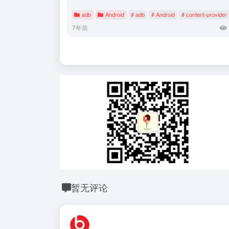
adb
Android
# adb
# Android
# content-provider
7年前
暂无评论