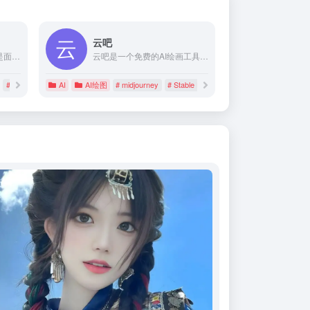
云吧
网易云课堂AI设计工坊，是面向AI绘画设计师的一站式学习、创作、分享、接单平台。这里有：便捷的云端Stable Diffusion工具，免安装部署、笔记本/MAC/平板都可轻松生图；多个专业设计领域的Checkpoint和LoRA风格模型，免下载、一键使用；在线模型训练工具，定制专属人物/风格/IP；以及持续更新的丰富插件。另外，你还可以在这里学习AI设计专业课程，深入掌握AI绘画技能；在社区分享交流AI绘画作品和设计作品集、与同学们一起进步提升；发现兼职接单机会，实现技能变现。
云吧是一个免费的AI绘画工具，集成了Midjourney网页版、Stable Diffusion网页版、Comfyui网页版、AI模特换装、AI电商图、AI艺术字、AI二维码等在线AI绘画工具。
# AI视频
AI
AI绘图
# midjourney
# Stable Diffusion网页版
# 云吧