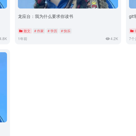
龙应台：我为什么要求你读书
gi
散文
# 作家
# 学历
# 快乐
4.8K
1年前
4.2K
7个