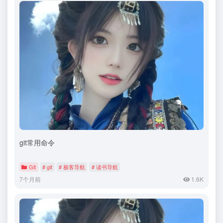
git常用命令
Git
# git
# 极客导航
# 读书导航
7个月前
1.6K