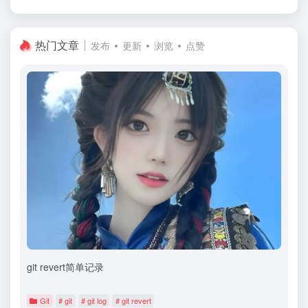
热门文章
发布
更新
浏览
点赞
git revert简单记录
Git
# git
# git log
# git revert