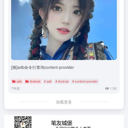
[摘]adb命令行查询content-provider
adb
Android
# adb
# Android
# content-provider
7年前
1.5K
加载更多