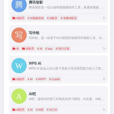
腾讯智影
腾讯智影是一款云端智能视频创作工具，集素材搜集、视频剪辑、渲染导出和发布于一体的免费在线剪辑平台。强大的AI智能工具，支持文本配音、数字人播报、自动字幕识别、文章转视频、去水印、视频解说、横转竖等功能，拥有丰富的素材库，极大提升创作效率，帮助用户更好地进行视频化的表达。
AI助手
# AI视频剪辑
# AI配音
# 免费AI配音
写作蛙
写作蛙，是一款基于AI大模型的智能写作辅助工具，为用户提供内容创意，辅助用户快速完成文章等文案的撰写，支持标题创作、文章创作、现代诗创作、智能问答、续写等功能。
AI
AI助手
# AI
# app
# SEO文案
WPS AI
WPS AI 是金山办公旗下具备大语言模型能力的人工智能应用，提供智能文档写作、长文阅读处理与人机交互等能力，与 WPS办公结合有自动生成 PPT、表格分析处理、文章改写续写、翻译等功能，助力智能办公，提升用户体验。
AI助手
# AI
# AIPPT
# Copilot
AI吧
AI吧，提供AI代替工作相关的学习教程，AI文案、AI绘画、AI数字人直播等实用攻略分享，人工智能未来已来！
AI助手
# AI
# AI吧
# AI工作