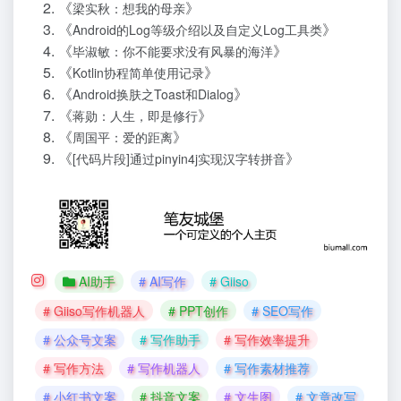
《
》
梁实秋：想我的母亲
《
》
Android的Log等级介绍以及自定义Log工具类
《
》
毕淑敏：你不能要求没有风暴的海洋
《
》
Kotlin协程简单使用记录
《
》
Android换肤之Toast和Dialog
《
》
蒋勋：人生，即是修行
《
》
周国平：爱的距离
《
》
[代码片段]通过pinyin4j实现汉字转拼音
AI助手
# AI写作
# Giiso
# Giiso写作机器人
# PPT创作
# SEO写作
# 公众号文案
# 写作助手
# 写作效率提升
# 写作方法
# 写作机器人
# 写作素材推荐
# 小红书文案
# 抖音文案
# 文生图
# 文章改写