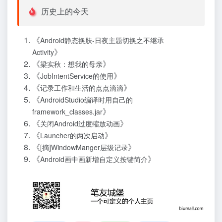
历史上的今天
《
Android静态换肤-日夜主题切换之不继承
》
Activity
《
》
梁实秋：想我的母亲
《
》
JobIntentService的使用
《
》
记录工作和生活的点点滴滴
《
AndroidStudio编译时用自己的
》
framework_classes.jar
《
》
关闭Android过度缩放动画
《
》
Launcher的两次启动
《
》
[摘]WindowManger层级记录
《
》
Android画中画新增自定义按键简介