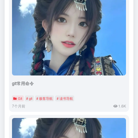
git常用命令
Git
# git
# 极客导航
# 读书导航
7个月前
1.6K