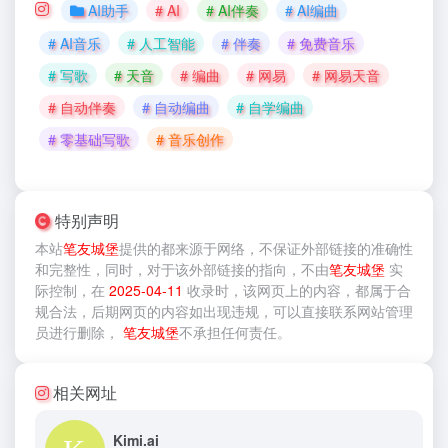
AI助手
# AI
# AI伴奏
# AI编曲
# AI音乐
# 人工智能
# 伴奏
# 免费音乐
# 写歌
# 天音
# 编曲
# 网易
# 网易天音
# 自动伴奏
# 自动编曲
# 自学编曲
# 零基础写歌
# 音乐创作
特别声明
本站
笔友城堡
提供的
都来源于网络，不保证外部链接的准确性
和完整性，同时，对于该外部链接的指向，不由
笔友城堡
实
际控制，在
2025-04-11
收录时，该网页上的内容，都属于合
规合法，后期网页的内容如出现违规，可以直接联系网站管理
员进行删除，
笔友城堡
不承担任何责任。
相关网址
Kimi.ai