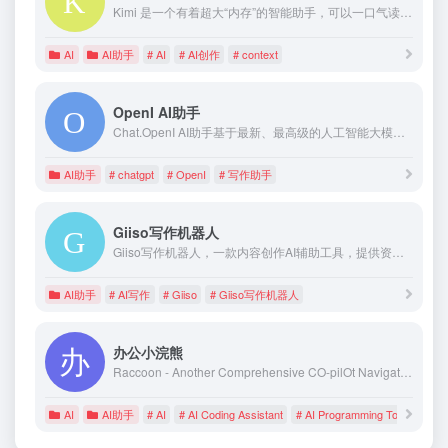
Kimi 是一个有着超大“内存”的智能助手，可以一口气读完二十万字的小说，还会上网冲浪，快来跟他聊聊吧 | Kimi.ai - Moonshot AI 出品的智能助手
AI
AI助手
# AI
# AI创作
# context
OpenI AI助手
Chat.OpenI AI助手基于最新、最高级的人工智能大模型，让你轻松用上最先进的AI能力。生成式AI技术可以帮助你在文案创作、知识问答、聊天绘画等方面节约大量的时间，且生成的内容已非常接近人类语言，甚至超过了很多普通人创作的内容。
AI助手
# chatgpt
# OpenI
# 写作助手
Giiso写作机器人
Giiso写作机器人，一款内容创作AI辅助工具，提供资讯写作、小红书文案、短视频脚本、PPT创作、文生图等类型创作，具备智能写作、敏感词检测、智能推荐素材、稿件改写、稿件查重、稿件纠错等功能，是自媒体、新媒体写作的好帮手。
AI助手
# AI写作
# Giiso
# Giiso写作机器人
办公小浣熊
Raccoon - Another Comprehensive CO-pilOt Navigator ｜ Raccoon是基于商汤自研大语言模型的智能助手，包含代码助手、办公助手，满足用户代码编写、数据分析、编程学习等各类需求。
AI
AI助手
# AI
# AI Coding Assistant
# AI Programming Tool