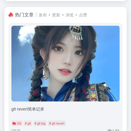
热门文章
发布
更新
浏览
点赞
git revert简单记录
Git
# git
# git log
# git revert
2年前
4.8K