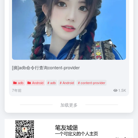
[摘]adb命令行查询content-provider
adb
Android
# adb
# Android
# content-provider
7年前
1.5K
加载更多