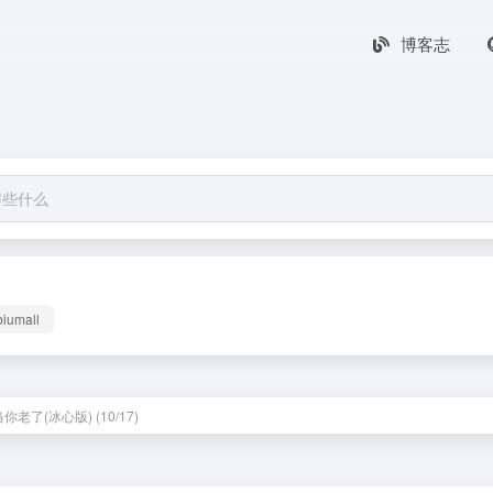
博客志
biumall
当你老了(冰心版) (10/17)