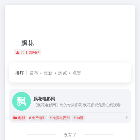
飘花
共 1 篇网站
排序
发布
更新
浏览
点赞
飘花电影网
【飘花电影网】您的专属影院,飘花影视免费在线观看高清电影,最新电影,电视剧,动漫连载,综艺节目排行榜,高速流畅播放动作片,科幻片,喜剧片,搞笑片等视频,看电影就上飘花电影网！
电影
# 免费电影
# 免费电视剧
# 动漫
没有了