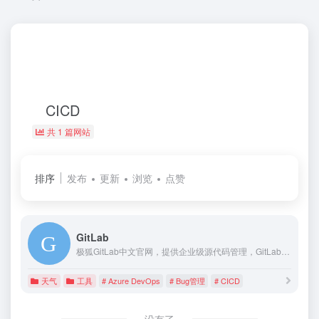
CICD
共 1 篇网站
排序
发布
更新
浏览
点赞
GitLab
极狐GitLab中文官网，提供企业级源代码管理，GitLab CI/CD，CodeReview，研发效能管理，GitLab DevSecOps等产品及服务。GitLab一站式DevOps平台，加速和优化软件开发全生命周期。现在下载安装GitLab，成为精英效能组织。
天气
工具
# Azure DevOps
# Bug管理
# CICD