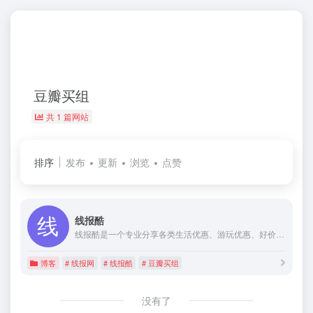
豆瓣买组
共 1 篇网站
排序
发布
更新
浏览
点赞
线报酷
线报酷是一个专业分享各类生活优惠、游玩优惠、好价商品、促销分析、优惠秒杀等为一体的综合类线报平台。另外通过用户中心还可设置布局加载优化，活动筛选，线报推送等功能。
博客
# 线报网
# 线报酷
# 豆瓣买组
没有了