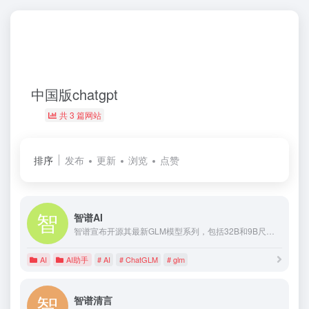
中国版chatgpt
共 3 篇网站
排序
发布
更新
浏览
点赞
智谱AI
智谱宣布开源其最新GLM模型系列，包括32B和9B尺寸，涵盖基座、推理、沉思三类模型，全部遵循MIT开源许可协议，面向商业用途免费开放。用户可通过新平台Z.ai及智谱MaaS平台进行体验。
AI
AI助手
# AI
# ChatGLM
# glm
智谱清言