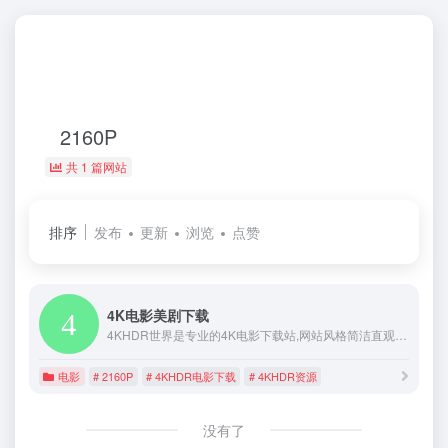
2160P
共 1 篇网站
排序
发布
更新
浏览
点赞
4K电影美剧下载
4KHDR世界是专业的4K电影下载站,网站风格简洁直观,提供4K蓝光原盘HDR杜比视界电影、美剧、纪录片、动画片资源,坚持每天更新,与全球破解小组同步,第一时间分享磁力链接支持迅雷高速下载! ,4KHDR世界
电影
# 2160P
# 4KHDR电影下载
# 4KHDR资源
没有了