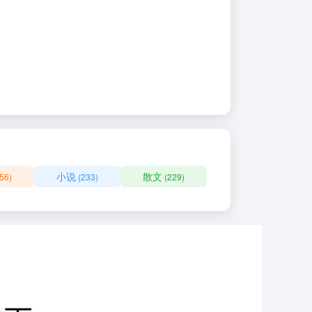
小说
散文
56)
(233)
(229)