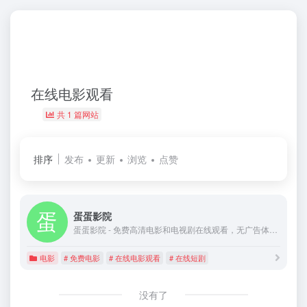
在线电影观看
共 1 篇网站
排序
发布
更新
浏览
点赞
蛋蛋影院
蛋蛋影院 - 免费高清电影和电视剧在线观看，无广告体验。蛋蛋影院致力于为用户提供最新、最热、最全的电影和电视剧资源。我们每天更新最新的高清正版电影大片和热门短剧，全集短剧，包括韩剧、美剧等。无需注册，无广告干扰，尽享流畅观影体验。立即访问蛋蛋影院，发现更多精彩内容！
电影
# 免费电影
# 在线电影观看
# 在线短剧
没有了