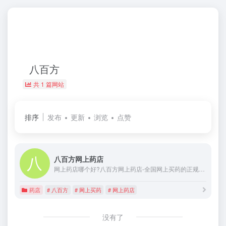
八百方
共 1 篇网站
排序
发布
更新
浏览
点赞
八百方网上药店
网上药店哪个好?八百方网上药店-全国网上买药的正规网站，网上药店提供覆盖中西药品、营养保健、医疗器械、医疗辅料等品类范围的销售服务，八百方网上药店是您网上购买药品正规合法药房网,并有专业的药师免费为你用药指导。
药店
# 八百方
# 网上买药
# 网上药店
没有了