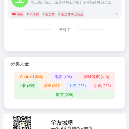
网上买药品上【宝芝林网上药店】专科药品网,经药监认证的正规合法药房网,买药省钱40%,100%正品.提供药品网购,网上购药和网上买药服务,执业药师免费指导用药。
药店
# 大药房
# 宝芝林
# 宝芝林网上药店
没有了
分类大全
Android
电影
网址导航
(549)
(496)
(413)
下载
游戏
工具
小说
(295)
(293)
(256)
(233)
散文
(229)