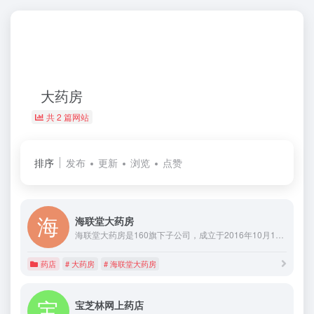
大药房
共 2 篇网站
排序
发布
更新
浏览
点赞
海联堂大药房
海联堂大药房是160旗下子公司，成立于2016年10月1日，同年获得了医药电商C证，具备了从事网上药店的资质，拥有正规医药连锁线上和线下零售资质，致力于打造传统医药与新型电商相结合的创新型医药服务企业。成功获得A轮融资，标志着海联堂大药房公司发展进入高速成长快车道。
药店
# 大药房
# 海联堂大药房
宝芝林网上药店