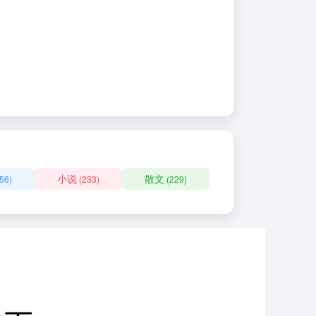
小说
散文
56)
(233)
(229)