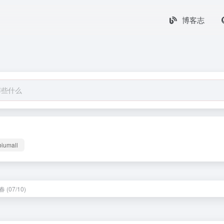
博客志
biumall
(07/10)