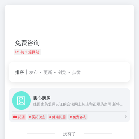
免费咨询
共 1 篇网站
排序
发布
更新
浏览
点赞
圆心药房
经国家药监局认证的合法网上药店和正规药房网,新特药房，买药省30%,100%正品.提供专业、优质和便捷的网上购药服务,执业医师为您提供24小时健康咨询!买药先找圆心药房！
药店
# 买药便宜
# 健康问题
# 免费咨询
没有了