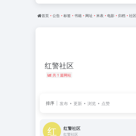
首页
•
公告
•
标签
•
书籍
•
网址
•
米表
•
电影
•
归档
•
社
红警社区
共 1 篇网站
排序
发布
更新
浏览
点赞
红警社区
红警社区