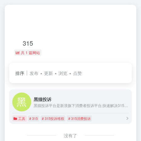
315
共 1 篇网站
排序
发布
更新
浏览
点赞
黑猫投诉
黑猫投诉平台是新浪旗下消费者投诉平台,快速解决315消费投诉,315投诉维权,共享服务投诉,购物平台投诉,旅游出行投诉,住宿投诉,娱乐生活投诉,教育培训投诉,金融支付投诉等,拥有海量企业库,各领域专家,专业律师团队及权威帮帮团来帮助消费者。
工具
# 315
# 315投诉维权
# 315消费投诉
没有了