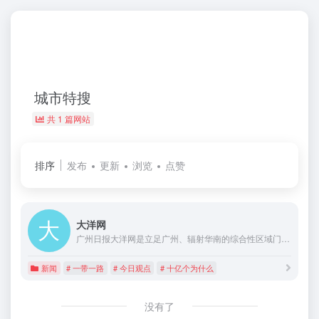
城市特搜
共 1 篇网站
排序
发布
更新
浏览
点赞
大洋网
广州日报大洋网是立足广州、辐射华南的综合性区域门户网站，为用户提供新闻、生活、论坛等20多个频道。广州日报大洋网是广州日报新媒体发展的先锋，在区域资讯服务、媒体融合发展方面已经获得显著成果。广州日报大洋网是新闻资讯服务的南大门。
新闻
# 一带一路
# 今日观点
# 十亿个为什么
没有了