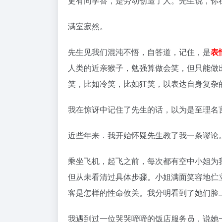
更有同学答，是劳动创造了人。先生说，你
满室寂然。
先生见我们混沌不悟，自答道，记住，是
表
人类的近亲猴子，勉强算做会笑，但只能做
笑，比如冷笑，比如狂笑，以表达自身复杂
我在惊讶中记住了先生的话，以为是至理名
近些年来．我开始怀疑先生教了我一条谬论
乘坐飞机，起飞之前，每次都有空中小姐为
但从未看清过具体步骤。小姐满面笑容地伫
客是怎样的性命攸关。我分明看到了她们脸
我遇到过一位哭哭啼啼的饭店服务员，说她