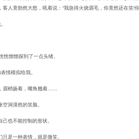
客人竟勃然大怒，吼着说：“我急得火烧眉毛，你竟然还在笑!你
说。
。恍恍惚惚探到了一点头绪。
的表情模拟给我。
，眉梢扬着，嘴角翘着……
张空洞漠然的笑脸。
自己也不能控制的形状。
们只是一种表情，就是微笑。