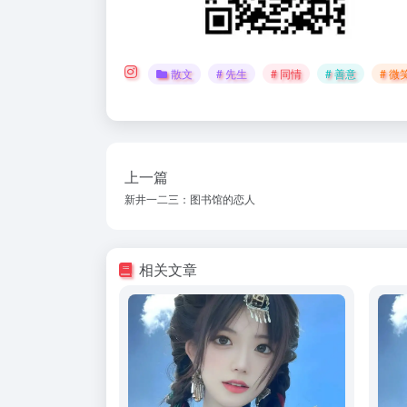
散文
# 先生
# 同情
# 善意
# 微
上一篇
新井一二三：图书馆的恋人
相关文章