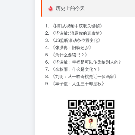
历史上的今天
《
》
[摘]从视频中获取关键帧
《
》
毕淑敏: 流露你的真表情
《
》
JS监听滚动条位置变化
《
》
张潇冉：旧轨还乡
《
》
为什么要读书？
《
》
毕淑敏：幸福是可以传染给别人的
《
》
余秋雨：什么是文化？
《
》
刘明：从一幅寿桃走近一位画家
《
》
丰子恺：人生三十即是秋