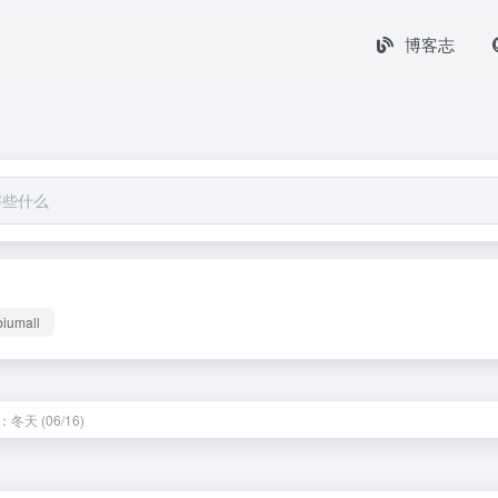
博客志
biumall
冬天 (06/16)