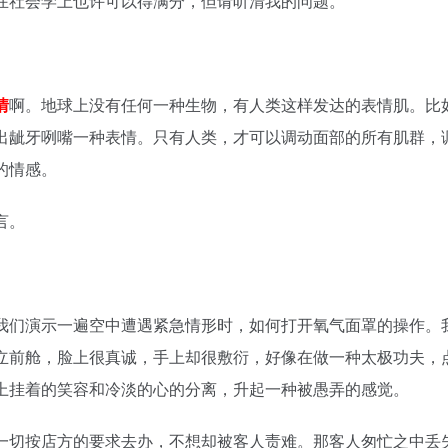
在社会学上也许可以得满分，但请听清我的问题。
情
啊。地球上没有任何一种生物，有人类这样发达的表情肌。比
出龇牙咧嘴一种表情。只有人类，才可以调动面部的所有肌群，
的情感。
言。
。
我们演示一遍空中遭遇紧急情形时，如何打开氧气面罩的操作。
立前舱，脸上很真诚，手上却很敷衍，好像在做一种太极功夫，
上挂着的笑容和冷淡的心的分离，升起一种被愚弄的感觉。
一切按店方的要求去办，不想却被客人责难。那客人匆忙之中丢