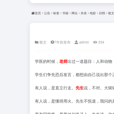
首页
•
公告
•
标签
•
书籍
•
网址
•
米表
•
电影
•
归档
•
散
散文
7年前发布
admin
334
学医的时候，
老师
出过一道题目：人和动物
学生们争先恐后发言，都想由自己说出那个
有人说，是直立行走。
先生
说，不对。大猩
有人说，是懂得用火。先生不悦道，我问的