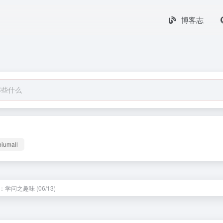
博客志
biumall
学问之趣味 (06/13)