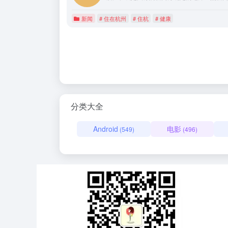
新闻
# 住在杭州
# 住杭
# 健康
分类大全
Android
电影
(549)
(496)