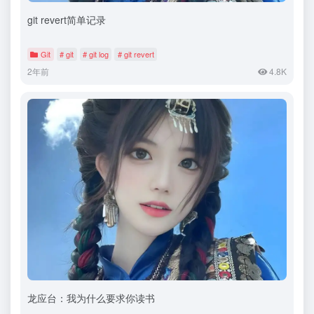
git revert简单记录
Git
# git
# git log
# git revert
2年前
4.8K
龙应台：我为什么要求你读书