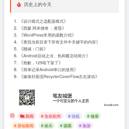
历史上的今天
《
》
设计模式之适配器模式
《
》
西蒙·阿米德奇 ：黄昏
《
》
WordPress常用的函数介绍
《
》
查找当前目录下所有文件中关键字的内容
《
》
顾城：门前
《
》
Android启动之冷、热和暖启动简介
《
》
抱歉，125啦下架了
《
》
简单记录Android串口的使用
《
》
媒体封面流RecyclerCoverFlow左右滚动
新闻
# 住在杭州
# 住杭
# 健康
# 原创新闻
# 娱乐
# 援疆
# 旅游