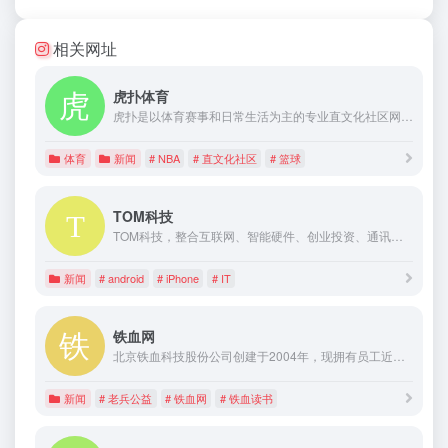
相关网址
虎扑体育
虎扑是以体育赛事和日常生活为主的专业直文化社区网站,专注于NBA直播,NBA视频,NBA赛程,NBA常规赛,NBA季后赛,NBA总决赛,NBA新闻,英超,西甲,意甲,法甲,德甲,中超,欧冠,亚冠,游戏电竞,英雄联盟等全部篮球足球电竞排球赛事,以步行街为代表的专业论坛
体育
新闻
# NBA
# 直文化社区
# 篮球
TOM科技
TOM科技，整合互联网、智能硬件、创业投资、通讯数码、行业趋势等综合科技资讯，提供更专业、及时的科技快讯，是企业家、产品报道传播的专业平台。
新闻
# android
# iPhone
# IT
铁血网
北京铁血科技股份公司创建于2004年，现拥有员工近五百人，是国家高新技术企业。铁血科技以铁血网为核心品牌（tiexue.net，创立于2001年），以龙牙战术服装品牌为核心产品，立志于让中国男人穿得更好。2015年11月，铁血科技挂牌新三板（证券代码：833658）
新闻
# 老兵公益
# 铁血网
# 铁血读书