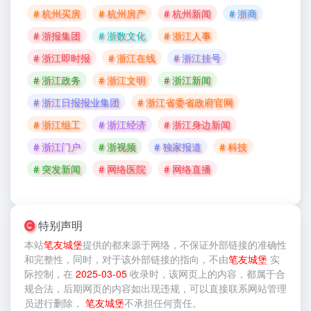
# 杭州买房
# 杭州房产
# 杭州新闻
# 浙商
# 浙报集团
# 浙数文化
# 浙江人事
# 浙江即时报
# 浙江在线
# 浙江挂号
# 浙江政务
# 浙江文明
# 浙江新闻
# 浙江日报报业集团
# 浙江省委省政府官网
# 浙江组工
# 浙江经济
# 浙江身边新闻
# 浙江门户
# 浙视频
# 独家报道
# 科技
# 突发新闻
# 网络医院
# 网络直播
特别声明
本站
笔友城堡
提供的
都来源于网络，不保证外部链接的准确性
和完整性，同时，对于该外部链接的指向，不由
笔友城堡
实
际控制，在
2025-03-05
收录时，该网页上的内容，都属于合
规合法，后期网页的内容如出现违规，可以直接联系网站管理
员进行删除，
笔友城堡
不承担任何责任。