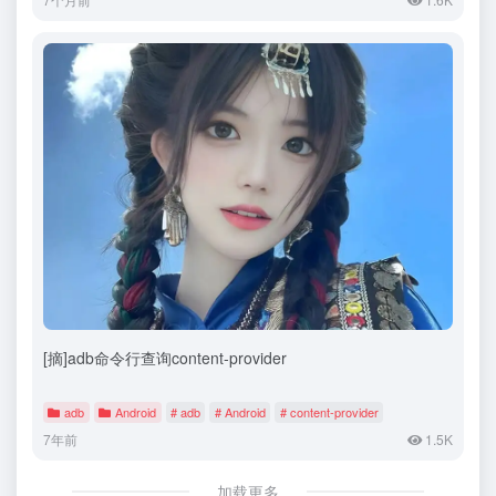
[摘]adb命令行查询content-provider
adb
Android
# adb
# Android
# content-provider
7年前
1.5K
加载更多