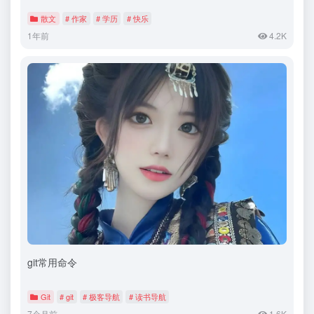
散文
# 作家
# 学历
# 快乐
1年前
4.2K
git常用命令
Git
# git
# 极客导航
# 读书导航
7个月前
1.6K