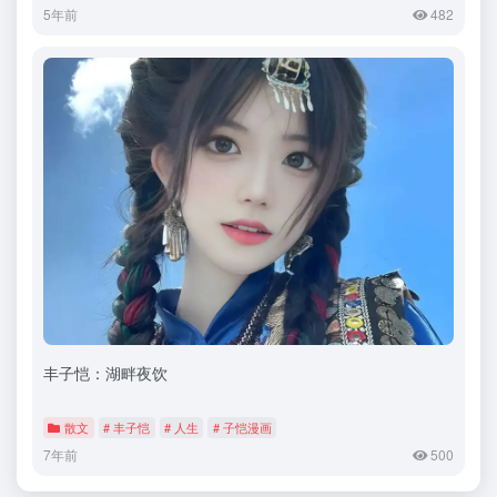
5年前
482
丰子恺：湖畔夜饮
散文
# 丰子恺
# 人生
# 子恺漫画
7年前
500