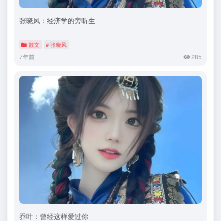
张晓风：经济学的旁听生
散文
# 张晓风
7年前
285
乔叶：曾经这样爱过你