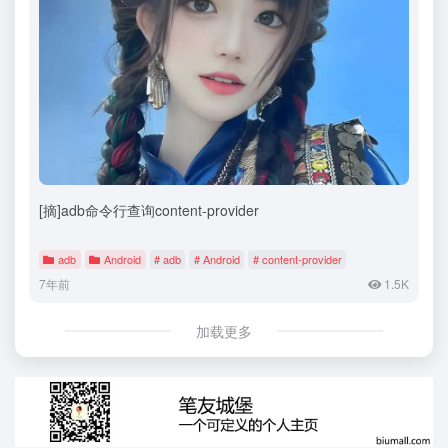
[摘]adb命令行查询content-provider
adb
Android
# adb
# Android
# content-provider
7年前
1.5K
加载更多