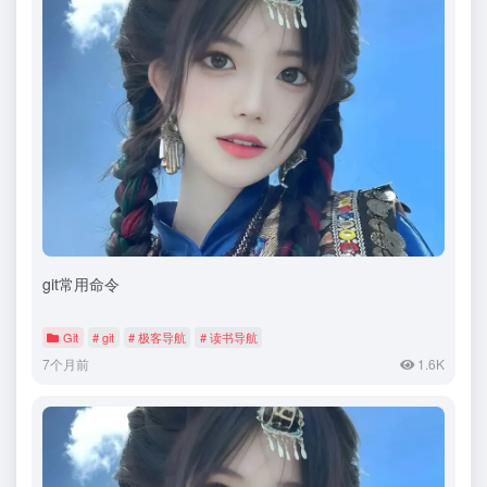
git常用命令
Git
# git
# 极客导航
# 读书导航
7个月前
1.6K