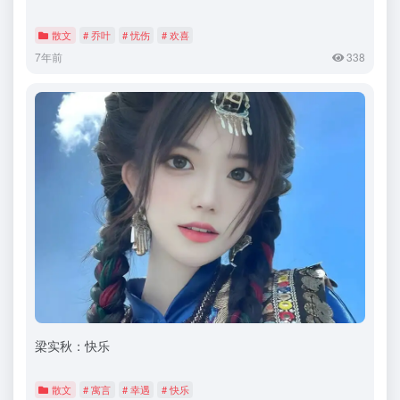
散文
# 乔叶
# 忧伤
# 欢喜
7年前
338
梁实秋：快乐
散文
# 寓言
# 幸遇
# 快乐