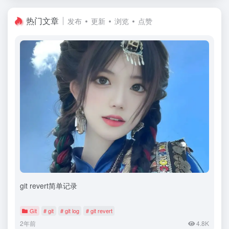
热门文章
发布
更新
浏览
点赞
git revert简单记录
Git
# git
# git log
# git revert
2年前
4.8K