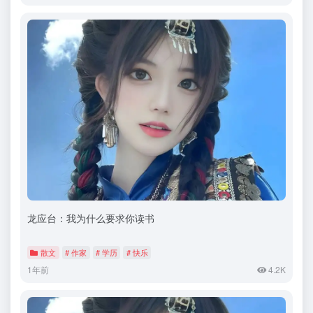
龙应台：我为什么要求你读书
散文
# 作家
# 学历
# 快乐
1年前
4.2K