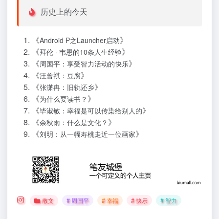
历史上的今天
《
》
Android P之Launcher启动
《
》
拜伦 · 韦恩的10条人生经验
《
》
周国平：享受智力活动的快乐
《
》
汪曾祺：豆腐
《
》
张潇冉：旧轨还乡
《
》
为什么要读书？
《
》
毕淑敏：幸福是可以传染给别人的
《
》
余秋雨：什么是文化？
《
》
刘明：从一幅寿桃走近一位画家
散文
# 周国平
# 幸福
# 快乐
# 智力