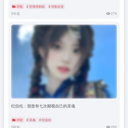
诗歌
# 茨维塔耶娃
# 诗歌欣赏
5年前
274
纪伯伦：我曾有七次鄙视自己的灵魂
诗歌
# 灵魂
# 纪伯伦
5年前
260