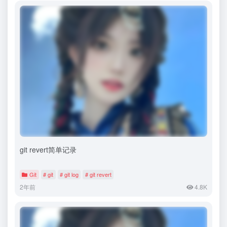
git revert简单记录
Git
# git
# git log
# git revert
2年前
4.8K