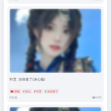
叶芝 :当你老了(冰心版)
诗歌
# 冰心
# 叶芝
# 当你老了
5年前
470