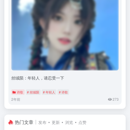
丝绒陨：年轻人，请忍受一下
诗歌
# 丝绒陨
# 年轻人
# 诗歌
2年前
273
热门文章
发布
更新
浏览
点赞