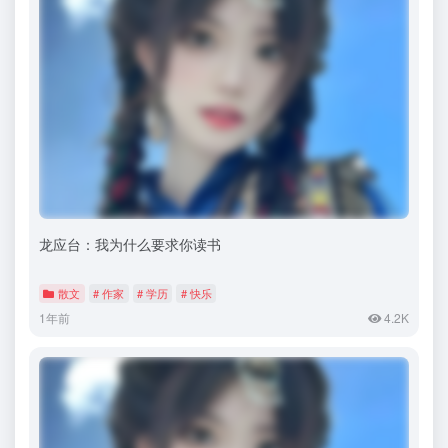
龙应台：我为什么要求你读书
散文
# 作家
# 学历
# 快乐
1年前
4.2K