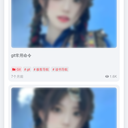
git常用命令
Git
# git
# 极客导航
# 读书导航
7个月前
1.6K