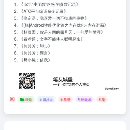
《
》
Kotlin中函数‘迷惑’的参数记录
《
》
ATC平台编译命令记录
《
》
张定浩：我喜爱一切不彻底的事物
《
》
[摘]Android性能优化篇之内存优化--内存泄漏
《
》
林薇因：你是人间的四月天，一句爱的赞颂
《
》
费孝通：文字不能使人聪明起来
《
》
何其芳：脚步
《
》
何其芳：预言
《
》
樊小纯：借我
诗歌
# 四月天
# 希望
# 林薇因
# 爱