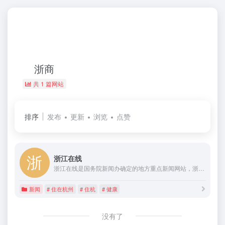
浙商
共 1 篇网站
排序
发布
更新
浏览
点赞
浙江在线
浙江在线是国务院新闻办确定的地方重点新闻网站，浙江省省级重点新闻网站和综合性门户网站。网站以“权威媒体、大众网站”为基本定位，内容影响力和经营实力已跃居全国地方网媒前列。2011年9月29日，浙江在线新闻网站纳入“浙报传媒”整体上市，成为国务院新闻办首批十家转企改制新闻网站中第一家成功登陆a股的网络媒体。
新闻
# 住在杭州
# 住杭
# 健康
没有了