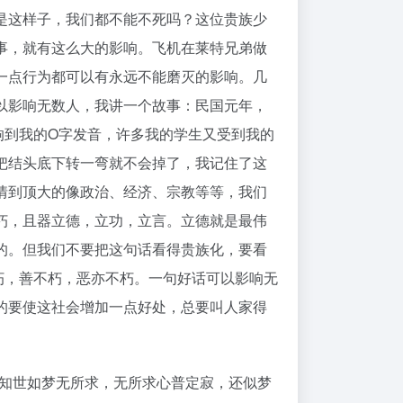
是这样子，我们都不能不死吗？这位贵族少
事，就有这么大的影响。飞机在莱特兄弟做
一点行为都可以有永远不能磨灭的影响。几
以影响无数人，我讲一个故事：民国元年，
响到我的O字发音，许多我的学生又受到我的
把结头底下转一弯就不会掉了，我记住了这
情到顶大的像政治、经济、宗教等等，我们
朽，且器立德，立功，立言。立德就是最伟
的。但我们不要把这句话看得贵族化，要看
朽，善不朽，恶亦不朽。一句好话可以影响无
的要使这社会增加一点好处，总要叫人家得
“知世如梦无所求，无所求心普定寂，还似梦