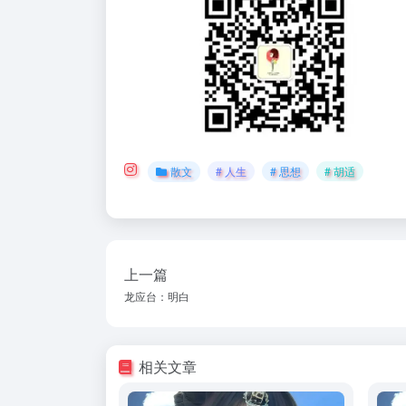
散文
# 人生
# 思想
# 胡适
上一篇
龙应台：明白
相关文章