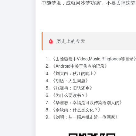
中随梦境，成就河沙梦功德”。不要丢掉这
历史上的今天
《
去除磁盘中Video,Music,Ringtones等目录
《
》
Android中关于焦点的记录
《
》
刘大白：秋江的晚上
《
》
胡适：人生问题
《
》
张潇冉：旧轨还乡
《
》
为什么要读书？
《
》
毕淑敏：幸福是可以传染给别人的
《
》
余秋雨：什么是文化？
《
》
刘明：从一幅寿桃走近一位画家