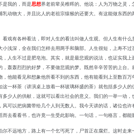
不是我的，而是
思想
界老前辈吴稚晖的。他说：人为万物之灵，
哺乳动物大，并且比人的老祖宗猿猴的还要大。有这能做东西的
。看戏有各种看法，即对人生的看法叫做人生观。但人生有什么
大小浅深，全在我们怎样去用两手和脑部。人生很短，上寿不过
说，人生不过是肥皂泡。其实，就是最悲观的说法，也证实我上
的，轰轰烈烈的好梦，不要做悲观的梦。既然辛辛苦苦的上台。
物，他能看见和想象他所看不到的东西，他有能看到上至数百万
如这一杯茶（讲演桌上放着一杯玻璃杯盛的茶）就包括多少人的
有多少人的供献，这就可以看出社会的意义。我们的一举一动，
，风可以把病菌带给几个人到无数人。我今天讲的话，诸位也许
话而去看看书，也许竟一生受此影响。一句话，一句格言，都能
尔不远地方，路上有一个乞丐死了，尸首正在腐烂。这时走来一位