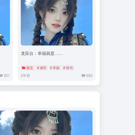
龙应台：幸福就是……
散文
# 城市
# 幸福
# 情书
351
2年前
592