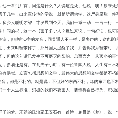
，他一看到尸首，问这是什么？人说这是死。他说：噢！原来死
想了几年，出来宣传他的学说，就是所谓佛学。这尸身腐烂一件
，多少人聪明才智，才发展到今天。我们一举一动，一言一行，
斗》闯的祸，这一本书害了多少人？反过来说，一句好话，也可
荒渗，但他的O字的发音，同普通人不一样，是尖声的，这也影
去，出来时鞋带掉了，那外国人提醒了我，并告诉我系鞋带时，
了，但他这句话已发生不可磨灭的影响。总而言之，从顶小的事
见，影响还是有。在孔夫子小时，有一位鲁国人说：人生有三不
会有供献。立言包括思想和文学，最伟大的思想和文学都是不朽
发音，都是不朽的。就是说：不但好的东西不朽，坏的东西也不
们一个人生标准，消极的我们不要害人，要懂得自己行为。积极
样子的梦。宋朝的政治家王安石有一首诗，题目是《梦》。说：