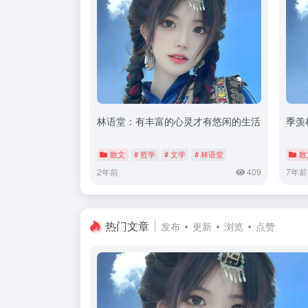
林语堂：有丰富的心灵才有悠闲的生活
季羡
散文
# 哲学
# 文学
# 林语堂
散
2年前
409
7年前
热门文章
发布
更新
浏览
点赞