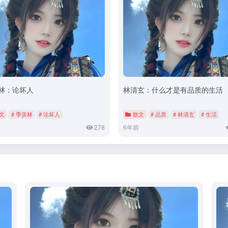
林：论坏人
林清玄：什么才是有品质的生活
文
# 季羡林
# 论坏人
散文
# 品质
# 林清玄
# 生活
278
6年前