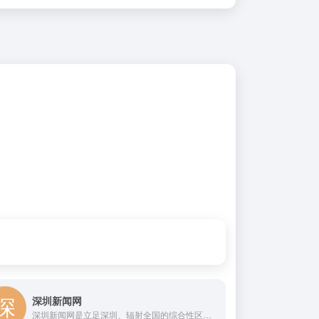
深圳新闻网
深圳新闻网是立足深圳、辐射全国的综合性区域门户网站,为用户提供新闻、视频、博客、房产、汽车、财经、健康、美食、旅游、教育、时尚、娱乐、交友等20多个频道,并拥有深圳最大的门户互动社区深圳论坛,以及深圳报业集团旗下《深圳特区报》、《深圳商报》、《深圳晚报》、《晶报》、《香港商报》、《Shenzhen Daily》等系列报刊杂志电子版