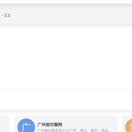
业
•
正文
广州都市圈网
佛山商标注册、知识产权代理公司：凯信正达知识产权，为企业提供优质专业的国内商标注册、专利申请、高新技术企业项目申报等知识产权及相关服务，企业值得信赖的知识产权服务商。
广州都市圈是致力为广州、佛山、肇庆、清远、云浮、韶关六城百姓提供民生便民生活信息服务为己任的新媒体平台。