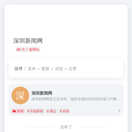
深圳新闻网
共 1 篇网站
排序
发布
更新
浏览
点赞
深圳新闻网
深圳新闻网是立足深圳、辐射全国的综合性区域门户网站,为用户提供新闻、视频、博客、房产、汽车、财经、健康、美食、旅游、教育、时尚、娱乐、交友等20多个频道,并拥有深圳最大的门户互动社区深圳论坛,以及深圳报业集团旗下《深圳特区报》、《深圳商报》、《深圳晚报》、《晶报》、《香港商报》、《Shenzhen Daily》等系列报刊杂志电子版
新闻
# 中国新闻
# 佛山
# 前海
没有了