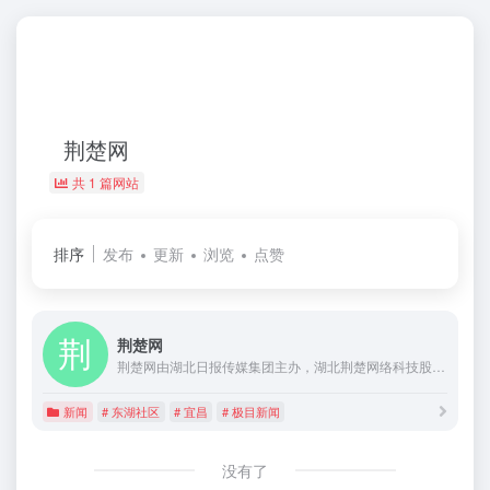
荆楚网
共 1 篇网站
排序
发布
更新
浏览
点赞
荆楚网
荆楚网由湖北日报传媒集团主办，湖北荆楚网络科技股份有限公司运营，是湖北最大的网络平台。业务涉及新闻资讯、财经房产、时尚娱乐、旅游信息、教育培训、短信服务、福利彩票、社区论坛等，并积极开拓电子商务、动画动漫、二维码产业。
新闻
# 东湖社区
# 宜昌
# 极目新闻
没有了