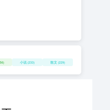
小说
散文
56)
(233)
(229)