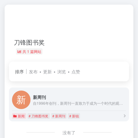
刀锋图书奖
共 1 篇网站
排序
发布
更新
浏览
点赞
新周刊
自1996年创刊，新周刊一直致力于成为一个时代的观点供应商、资讯整合商、视觉开发商、传媒运营商，始终保持以最敏锐的视角，观察与记录中国社会变迁，是中国期刊市场上最具代表性和舆论影响力的杂志之一。作为中国最新锐的生活方式周刊，《新周刊》不仅革新了传统的传媒理念，独创了一套极具特色的传媒方法论，更是推出了一系列广受欢迎的原创话题和深度报道，成为一个时代的体温计。在移动互联网时代，新周刊已发展成为拥有千万级粉丝基础的文化IP，是集杂志、新媒体、活动、图书出版与整合营销为一体、极具全国影响力的全媒体传播平台。
新闻
# 刀锋图书奖
# 新周刊
# 新锐
没有了