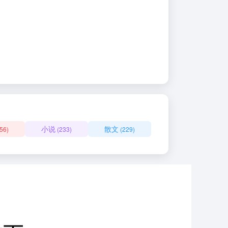
小说
散文
56)
(233)
(229)