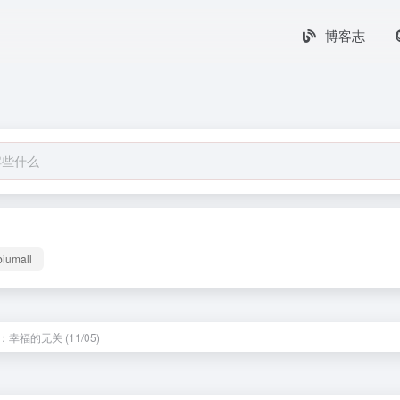
博客志
biumall
幸福的无关 (11/05)