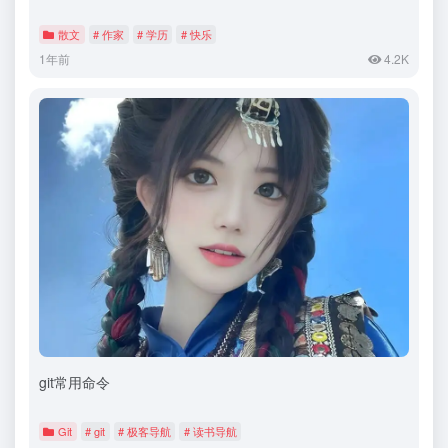
散文
# 作家
# 学历
# 快乐
1年前
4.2K
git常用命令
Git
# git
# 极客导航
# 读书导航