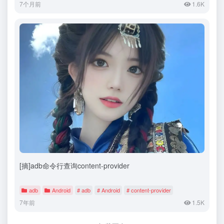
7个月前
1.6K
[摘]adb命令行查询content-provider
adb
Android
# adb
# Android
# content-provider
7年前
1.5K