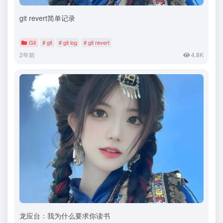
git revert简单记录
Git
# git
# git log
# git revert
2年前
4.8K
龙应台：我为什么要求你读书