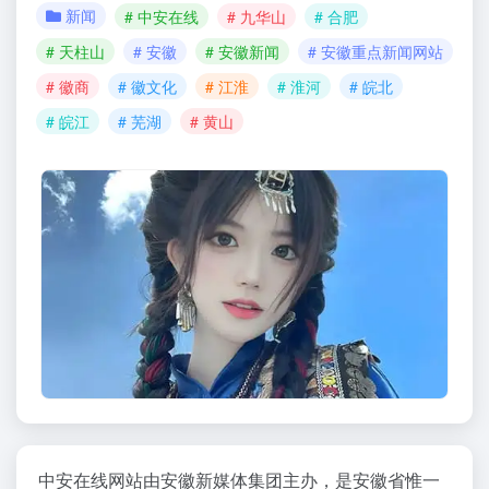
新闻
# 中安在线
# 九华山
# 合肥
# 天柱山
# 安徽
# 安徽新闻
# 安徽重点新闻网站
# 徽商
# 徽文化
# 江淮
# 淮河
# 皖北
# 皖江
# 芜湖
# 黄山
中安在线网站由安徽新媒体集团主办，是安徽省惟一