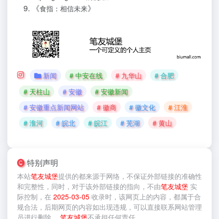
《
》
食指：相信未来
新闻
# 中安在线
# 九华山
# 合肥
# 天柱山
# 安徽
# 安徽新闻
# 安徽重点新闻网站
# 徽商
# 徽文化
# 江淮
# 淮河
# 皖北
# 皖江
# 芜湖
# 黄山
特别声明
本站
笔友城堡
提供的
都来源于网络，不保证外部链接的准确性
和完整性，同时，对于该外部链接的指向，不由
笔友城堡
实
际控制，在
2025-03-05
收录时，该网页上的内容，都属于合
规合法，后期网页的内容如出现违规，可以直接联系网站管理
员进行删除，
笔友城堡
不承担任何责任。