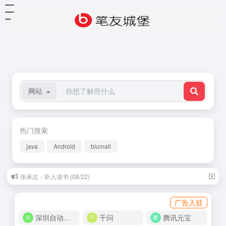
网站
热门搜索
java
Android
biumall
张承志：听人读书 (08/22)
陆文夫：脚步声 (09/04)
广告入驻
深圳自动化商城
千问
腾讯元宝