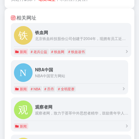
相关网址
铁血网
北京铁血科技股份公司创建于2004年，现拥有员工近五百人，是国家高新技术企业。铁血科技以铁血网为核心品牌（tiexue.net，创立于2001年），以龙牙战术服装品牌为核心产品，立志于让中国男人穿得更好。2015年11月，铁血科技挂牌新三板（证券代码：833658）
新闻
# 老兵公益
# 铁血网
# 铁血读书
NBA中国
NBA中国官方网站
新闻
# NBA
# 乔丹
# 全明星赛
观察者网
观察者网，致力于荟萃中外思想者精华，鼓励青年学人探索，建中西文化交流平台，为崛起中的精英提供决策参考。
新闻