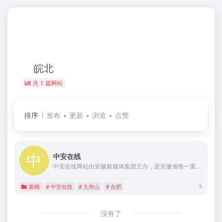
皖北
共 1 篇网站
排序
发布
更新
浏览
点赞
中安在线
中安在线网站由安徽新媒体集团主办，是安徽省惟一重点新闻门户网站。网站提供权威、及时的安徽新闻，并汇集了安徽社会、经济、文化、生活等各个方面最新信息资讯，是安徽最具权威性最快捷全面的新闻网络传播平台。
新闻
# 中安在线
# 九华山
# 合肥
没有了